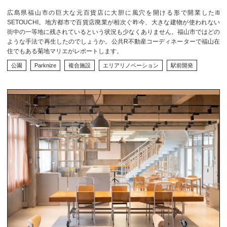
広島県福山市の巨大な元百貨店に大胆に風穴を開ける形で開業したiti
SETOUCHI。地方都市で百貨店廃業が相次ぐ昨今、大きな建物が使われない
街中の一等地に残されているという状況も少なくありません。​​福山市ではどの
ような手法で再生したのでしょうか。公共R不動産コーディネーターで福山在
住でもある菊地マリエがレポートします。
公園
Parknize
複合施設
エリアリノベーション
駅前開発