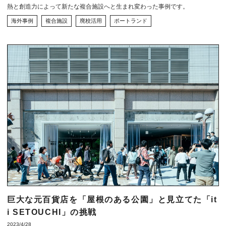
熱と創造力によって新たな複合施設へと生まれ変わった事例です。
海外事例
複合施設
廃校活用
ポートランド
巨大な元百貨店を「屋根のある公園」と見立てた「it
i SETOUCHI」の挑戦
2023/4/28