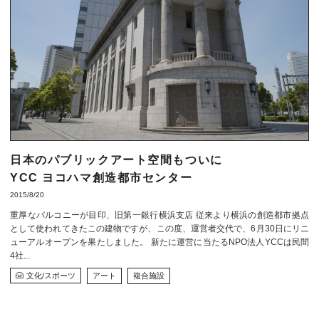
日本のパブリックアート空間もついに
YCC ヨコハマ創造都市センター
2015/8/20
重厚なバルコニーが目印、旧第一銀行横浜支店 従来より横浜の創造都市拠点
として使われてきたこの建物ですが、この度、運営者交代で、6月30日にリニ
ューアルオープンを果たしました。 新たに運営に当たるNPO法人YCCは民間
4社...
文化/スポーツ
アート
複合施設