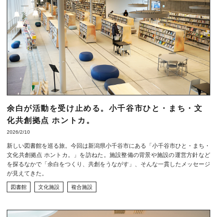
余白が活動を受け止める。小千谷市ひと・まち・文
化共創拠点 ホントカ。
2026/2/10
新しい図書館を巡る旅。今回は新潟県小千谷市にある「小千谷市ひと・まち・
文化共創拠点 ホントカ。」を訪ねた。施設整備の背景や施設の運営方針など
を探るなかで「余白をつくり、共創をうながす」、そんな一貫したメッセージ
が見えてきた。
図書館
文化施設
複合施設