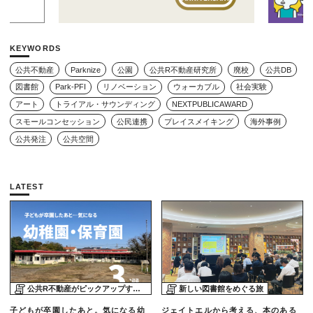
KEYWORDS
公共不動産
Parknize
公園
公共R不動産研究所
廃校
公共DB
図書館
Park-PFI
リノベーション
ウォーカブル
社会実験
アート
トライアル・サウンディング
NEXTPUBLICAWARD
スモールコンセッション
公民連携
プレイスメイキング
海外事例
公共発注
公共空間
LATEST
公共R不動産がピックアップする物件
新しい図書館をめぐる旅
子どもが卒園したあと。気になる幼
ジェイトエルから考える、本のある