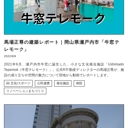
馬場正尊の建築レポート｜岡山県瀬戸内市「牛窓テ
レモーク」
2022/9/9
2021年6月、瀬戸内市牛窓に誕生した、小さな文化複合施設「Ushimado
Tepemok（牛窓テレモーク）」。公共R不動産ディレクターの馬場正尊が、施
設の成り立ちや空間の魅力について現地から動画でレポートします。
文化/スポーツ
公民連携
複合施設
病院
リノベーションまちづくり