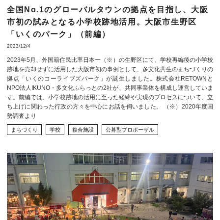
全国No.1のグローバルタウンの拠点を目指し、大阪
市初の試みとなる小学校跡地活用。大阪市生野区
「いくのパーク」（前編）
2023/12/4
2023年5月、外国籍住民比率日本一（※）の生野区にて、学校再編後の小学校
跡地を売却せずに活用した大阪市初の事例として、多文化共生のまちづくりの
拠点「いくのコーライブズパーク」が誕生しました。株式会社RETOWNと
NPO法人IKUNO・多文化ふらっとの2社が、共同事業体を構成し運営していま
す。前編では、小学校跡地の活用に至った経緯や実現のプロセスについて、立
ち上げに関わった行政の方々を中心にお話を伺いました。 （※）2020年度国
勢調査より
まちづくり
学校
複合施設
公募型プロポーザル