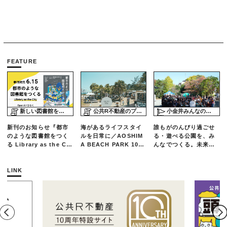
FEATURE
新しい図書館をめぐる旅
公共R不動産のプロジェクトスタディ
小金井みんなの公園プロジェクト「play here」
新刊のお知らせ『都市
海があるライフスタイ
誰もがのんびり過ごせ
のような図書館をつく
ルを日常に／AOSHIM
る・遊べる公園を、み
る Library as the Cit
A BEACH PARK 10年
んなでつくる。未来の
y』
の軌跡とエリアリノベ
ための練習場としての
ーションのいま
公園を目指した「栗山
公園のんびりデー」レ
LINK
ポート