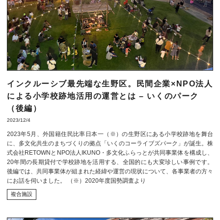
インクルーシブ最先端な生野区。民間企業×NPO法人
による小学校跡地活用の運営とは – いくのパーク
（後編）
2023/12/4
2023年5月、外国籍住民比率日本一（※）の生野区にある小学校跡地を舞台
に、多文化共生のまちづくりの拠点「いくのコーライブズパーク」が誕生。株
式会社RETOWNとNPO法人IKUNO・多文化ふらっとが共同事業体を構成し、
20年間の長期貸付で学校跡地を活用する、全国的にも大変珍しい事例です。
後編では、共同事業体が組まれた経緯や運営の現状について、各事業者の方々
にお話を伺いました。 （※）2020年度国勢調査より
複合施設