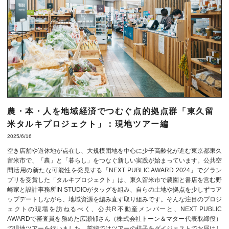
農・本・人を地域経済でつむぐ点的拠点群「東久留
米タルキプロジェクト」：現地ツアー編
2025/6/16
空き店舗や遊休地が点在し、大規模団地を中心に少子高齢化が進む東京都東久
留米市で、「農」と「暮らし」をつなぐ新しい実践が始まっています。公共空
間活用の新たな可能性を発見する「NEXT PUBLIC AWARD 2024」でグラン
プリを受賞した「タルキプロジェクト」は、東久留米市で農園と書店を営む野
崎家と設計事務所IN STUDIOがタッグを組み、自らの土地や拠点を少しずつア
ップデートしながら、地域資源を編み直す取り組みです。そんな注目のプロジ
ェクトの現場を訪ねるべく、公共R不動産メンバーと、NEXT PUBLIC
AWARDで審査員を務めた広瀬郁さん（株式会社トーン＆マター代表取締役）
で現地ツアーを行いました。前編ではツアーの様子をダイジェストでお届けし