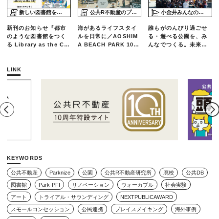
新しい図書館をめぐる旅
公共R不動産のプロジェクトスタディ
小金井みんなの公園プロジェクト「play here」
新刊のお知らせ『都市
海があるライフスタイ
誰もがのんびり過ごせ
のような図書館をつく
ルを日常に／AOSHIM
る・遊べる公園を、み
る Library as the Cit
A BEACH PARK 10年
んなでつくる。未来の
y』
の軌跡とエリアリノベ
ための練習場としての
ーションのいま
公園を目指した「栗山
公園のんびりデー」レ
LINK
ポート
KEYWORDS
公共不動産
Parknize
公園
公共R不動産研究所
廃校
公共DB
図書館
Park-PFI
リノベーション
ウォーカブル
社会実験
アート
トライアル・サウンディング
NEXTPUBLICAWARD
スモールコンセッション
公民連携
プレイスメイキング
海外事例