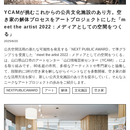
YCAMが挑むこれからの公共文化施設のあり方。空
き家の解体プロセスをアートプロジェクトにした「m
eet the artist 2022：メディアとしての空間をつく
る」
2025/6/20
公共空間活用の新たな可能性を発見する「NEXT PUBLIC AWARD」で準グラ
ンプリを受賞した「meet the artist 2022：メディアとしての空間をつくる」
は、山口県山口市のアートセンター「山口情報芸術センター［YCAM］」によ
る取り組みです。80名超の市民、多様なアーティストや専門家らと協働し
て、段階的に1軒の空き家を解しながらイベントなどを多数開催。空き家の新
たな活用方法を探り、新しい公共文化施設のあり方を提示していく。そんなユ
ニークなアートプロジェクトの歩みをご紹介します。
NEXTPUBLICAWARD
アート
解体
文化施設
空き家