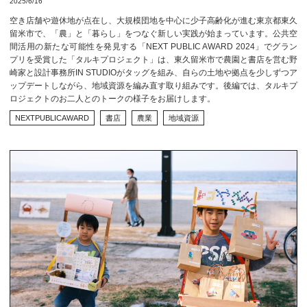
2025/6/16
空き店舗や遊休地が点在し、大規模団地を中心に少子高齢化が進む東京都東久
留米市で、「農」と「暮らし」をつなぐ新しい実践が始まっています。公共空
間活用の新たな可能性を発見する「NEXT PUBLIC AWARD 2024」でグラン
プリを受賞した「タルキプロジェクト」は、東久留米市で農園と書店を営む野
崎家と設計事務所IN STUDIOがタッグを組み、自らの土地や拠点を少しずつア
ップデートしながら、地域資源を編み直す取り組みです。後編では、タルキプ
ロジェクトのお二人とのトークの様子をお届けします。
NEXTPUBLICAWARD
書店
農業
地域資源