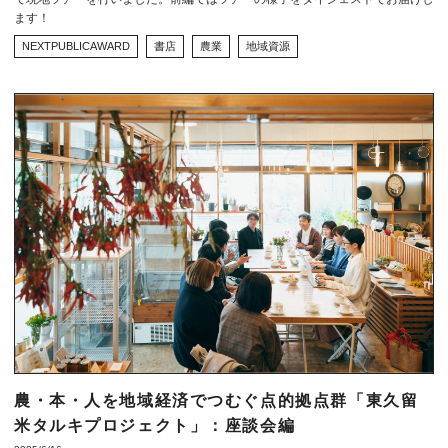
ます！
NEXTPUBLICAWARD
書店
農業
地域資源
農・本・人を地域経済でつむぐ点的拠点群「東久留
米タルキプロジェクト」：座談会編