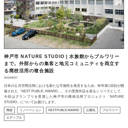
神戸市 NATURE STUDIO | 水族館からブルワリー
まで。外部からの集客と地元コミュニティを両立す
る廃校活用の複合施設
2024/8/27
日本の公共空間活用における新たな可能性を発見するため、昨年第1回目が開
催された「NEXT PUBLIC AWARD」。その受賞作品を巡るシリーズとして、
今回はグランプリを受賞した神戸市の廃校活用プロジェクト「NATURE
STUDIO」についてお届けします。
廃校
リノベーション
NEXTPUBLICAWARD
公園化
ブルワリー
エディブル