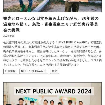
観光とローカルな日常を編み上げながら、30年後の
温泉地を描く。鳥取・皆生温泉エリア経営実行委員
会の挑戦
2025/5/30
公共空間活用の新たな可能性を発見する「NEXT PUBLIC AWARD」で審査員
特別賞を受賞した、鳥取県米子市の皆生温泉街を拠点に活動するカイケラボ。
街の低未利用地を活用し、屋台を軸にしたマーケットを定期開催するなど、多
様な活動が広がっています。その裏側には、旅館組合、観光協会、行政など多
様なセクターと連携した小さなアクションの積み重ねがありました。コロナ禍
をバネにした、地域住民と共にあり続ける温泉街の形とは？
社会実験
NEXTPUBLICAWARD
観光