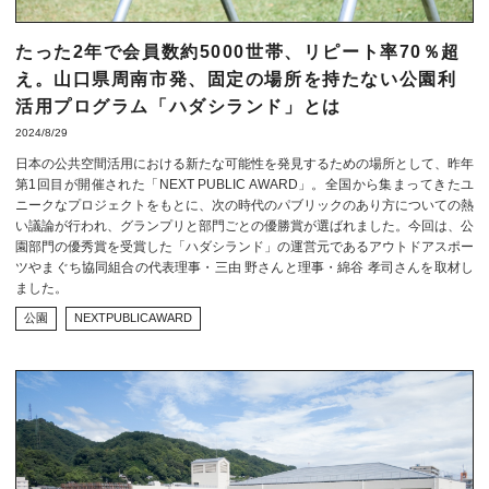
たった2年で会員数約5000世帯、リピート率70％超
え。山口県周南市発、固定の場所を持たない公園利
活用プログラム「ハダシランド」とは
2024/8/29
日本の公共空間活用における新たな可能性を発見するための場所として、昨年
第1回目が開催された「NEXT PUBLIC AWARD」。全国から集まってきたユ
ニークなプロジェクトをもとに、次の時代のパブリックのあり方についての熱
い議論が行われ、グランプリと部門ごとの優勝賞が選ばれました。今回は、公
園部門​​の優秀賞を受賞した「ハダシランド」の運営元であるアウトドアスポー
ツやまぐち協同組合の代表理事・三由 野さんと理事・綿谷 孝司さんを取材し
ました。
公園
NEXTPUBLICAWARD