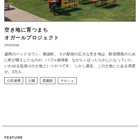
空き地に育つまち
オガールプロジェクト
2015/3/16
盛岡のベッドタウン、紫波町。 その駅前の広大な空き地は、駅前開発のため
に町が購入したものの、バブル崩壊後、ながらくほったらかしになっていた、
いわゆる塩漬けの土地というやつです。 しかし最近、この土地にとある異変
が。3万人...
公民連携
公園
図書館
マルシェ
FEATURE