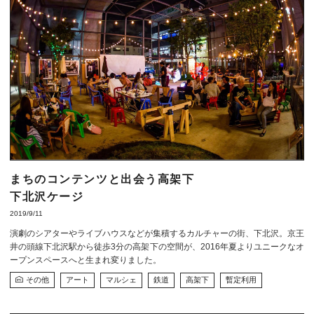
まちのコンテンツと出会う高架下
下北沢ケージ
2019/9/11
演劇のシアターやライブハウスなどが集積するカルチャーの街、下北沢。京王
井の頭線下北沢駅から徒歩3分の高架下の空間が、2016年夏よりユニークなオ
ープンスペースへと生まれ変りました。
その他
アート
マルシェ
鉄道
高架下
暫定利用