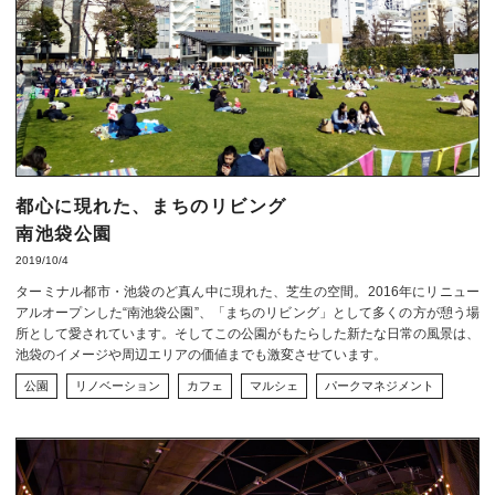
都心に現れた、まちのリビング
南池袋公園
2019/10/4
ターミナル都市・池袋のど真ん中に現れた、芝生の空間。2016年にリニュー
アルオープンした“南池袋公園”、「まちのリビング」として多くの方が憩う場
所として愛されています。そしてこの公園がもたらした新たな日常の風景は、
池袋のイメージや周辺エリアの価値までも激変させています。
公園
リノベーション
カフェ
マルシェ
パークマネジメント