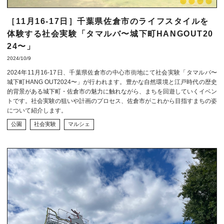
［11月16-17日］千葉県佐倉市のライフスタイルを
体験する社会実験「タマルバ〜城下町HANGOUT20
24〜」
2024/10/9
2024年11月16-17日、千葉県佐倉市の中心市街地にて社会実験「タマルバ〜
城下町HANG OUT2024〜」が行われます。豊かな自然環境と江戸時代の歴史
的背景がある城下町・佐倉市の魅力に触れながら、まちを回遊していくイベン
トです。社会実験の狙いや計画のプロセス、佐倉市がこれから目指すまちの姿
について紹介します。
公園
社会実験
マルシェ