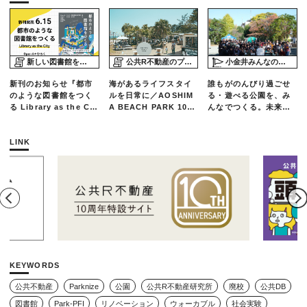
新しい図書館をめぐる旅
公共R不動産のプロジェクトスタディ
小金井みんなの公園プロジェクト「play here」
新刊のお知らせ『都市
海があるライフスタイ
誰もがのんびり過ごせ
のような図書館をつく
ルを日常に／AOSHIM
る・遊べる公園を、み
る Library as the Cit
A BEACH PARK 10年
んなでつくる。未来の
y』
の軌跡とエリアリノベ
ための練習場としての
ーションのいま
公園を目指した「栗山
公園のんびりデー」レ
LINK
ポート
KEYWORDS
公共不動産
Parknize
公園
公共R不動産研究所
廃校
公共DB
図書館
Park-PFI
リノベーション
ウォーカブル
社会実験