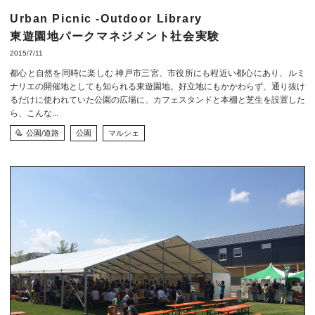
Urban Picnic -Outdoor Library
東遊園地パークマネジメント社会実験
2015/7/11
都心と自然を同時に楽しむ 神戸市三宮、市役所にも程近い都心にあり、ルミ
ナリエの開催地としても知られる東遊園地。好立地にもかかわらず、通り抜け
るだけに使われていた公園の広場に、カフェスタンドと本棚と芝生を設置した
ら、こんな...
公園/道路
公園
マルシェ