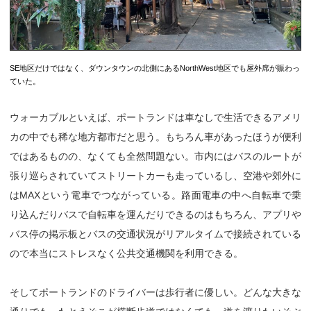
SE地区だけではなく、ダウンタウンの北側にあるNorthWest地区でも屋外席が賑わっ
ていた。
ウォーカブルといえば、ポートランドは車なしで生活できるアメリ
カの中でも稀な地方都市だと思う。もちろん車があったほうが便利
ではあるものの、なくても全然問題ない。市内にはバスのルートが
張り巡らされていてストリートカーも走っているし、空港や郊外に
はMAXという電車でつながっている。路面電車の中へ自転車で乗
り込んだりバスで自転車を運んだりできるのはもちろん、アプリや
バス停の掲示板とバスの交通状況がリアルタイムで接続されている
ので本当にストレスなく公共交通機関を利用できる。
そしてポートランドのドライバーは歩行者に優しい。どんな大きな