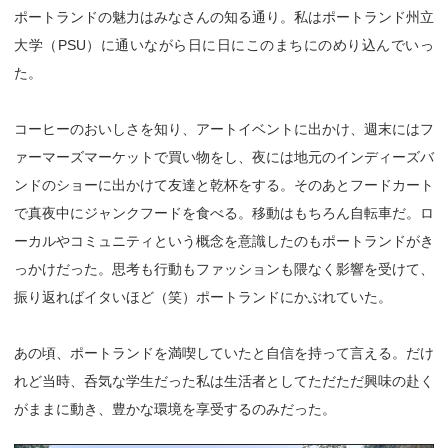
ポートランドの魅力はみなさんの知る通り。私はポートランド州立
大学（PSU）に通いながら日に日にこのまちにのめり込んでいっ
た。
コーヒーのおいしさを知り、アートイベントに出かけ、週末にはフ
ァーマーズマーケットで買い物をし、夜には地元のインディーズバ
ンドのショーに出かけて友達と乾杯をする。そのあとフードカート
で真夜中にジャンクフードを食べる。移動はもちろん自転車だ。ロ
ーカルやコミュニティという概念を意識したのもポートランドがき
っかけだった。思考も行動もファッションも隈なく影響を受けて、
振り返ればイタいほど（笑）ポートランドにかぶれていた。
あの頃、ポートランドを満喫していたと自信を持って言える。だけ
れど当時、呑気な学生だった私は生活者としてただただ興味の赴く
がままに動き、豊かな環境を享受するのみだった。