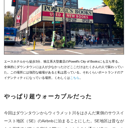
エースホテルから徒歩3分、独立系大型書店のPowell’s City of Booksにも立ち寄る。
全体的にダウンタウンには人が少なかったけどここだけはたくさんの人で賑わってい
た。この場所には強烈な磁場があると私は思っている。それくらいポートランドのア
イデンティティになっている場所。くわしくは
こちら
。
やっぱり超ウォーカブルだった
今回はダウンタウンからウィラメット川をはさんだ東側のサウスイ
ースト地区（SE）のAirbnbに泊まることにした。SE地区は昔なが