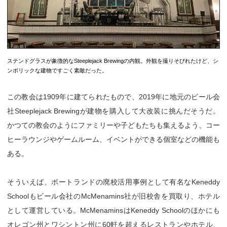
ステンドグラスが象徴的なSteeplejack Brewingの内観。外観を撮りそびれたけど、シ
ンボリックな建物ですごく素敵だった。
この教会は1909年に建てられたもので、2019年に地元のビール会
社Steeplejack Brewingが建物を購入して大改装に挑んだそうだ。
かつての教会のようにファミリーや子どもたちも集えるよう、コー
ヒーラウンジやゲームルーム、イベントができる個室などの機能も
ある。
そういえば、ポートランドの廃校活用事例として有名なKeneddy
Schoolもビール会社のMcMenamins社が旧校舎を買取り、ホテル
として運営している。McMenaminsはKeneddy Schoolのほかにも
オレゴン州とワシントン州に60軒を超えるレストランやホテル、