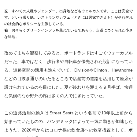
左
すべての人種やジェンダー、出身地などもウェルカムです。ここは安全で
す。という張り紙。レストランやカフェ（ときには民家でさえも）がそれぞれ
の社会的なポリシーを主張している。
右
おそらくグリーンインフラを兼ねているであろう、歩道につくられた小さ
な緑地。
改めてまちを観察してみると、ポートランドはすごくウォーカブル
だった。車ではなく、歩行者や自転車が優先された設計になってい
る。道路空間の活用も進んでいて、DivisionやClinton、Hawthorne
などの目抜き通りのいたるところで店舗前の道路を活用して座席が
設けられているのを目にした。夏が終わりを迎える９月半ば、快適
な気候のなか野外の席は多くの人でにぎわっていた。
この道路活用の動きは
Street Sests
という名前で10年以上前から
始まっていたものの、パンデミックによって一気に動きが加速した
ようだ。2020年からはコロナ禍の飲食店への救済措置として、ポ