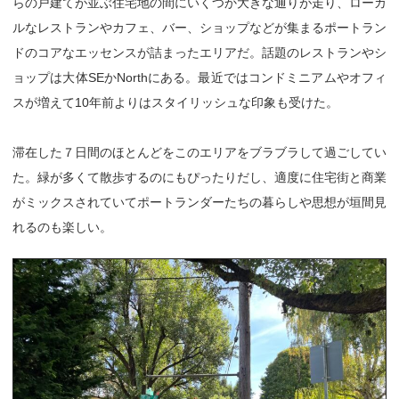
らの戸建てが並ぶ住宅地の間にいくつか大きな通りが走り、ローカ
ルなレストランやカフェ、バー、ショップなどが集まるポートラン
ドのコアなエッセンスが詰まったエリアだ。話題のレストランやシ
ョップは大体SEかNorthにある。最近ではコンドミニアムやオフィ
スが増えて10年前よりはスタイリッシュな印象も受けた。
滞在した７日間のほとんどをこのエリアをブラブラして過ごしてい
た。緑が多くて散歩するのにもぴったりだし、適度に住宅街と商業
がミックスされていてポートランダーたちの暮らしや思想が垣間見
れるのも楽しい。