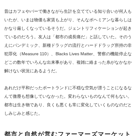
昔はカフェやバーで働きながら生計を立てている知り合いが何人も
いたが、いまは物価も家賃も上がり、そんなボヘミアンな暮らしは
かなり厳しくなっているそうだ。ジェントリフィケーションが起き
ているのだろう。友人は「都市の成長痛だ」と話していた。そのう
えにパンデミック、新種ドラッグの流行とハードドラッグ所持の非
犯罪化（Measure 110）、Blacks Lives Matter、警察の機能停止な
どこの数年でいろんな出来事があり、複雑に絡まった糸がなかなか
解けない状況にあるようだ。
あれだけ平和だったポートランドに不穏な空気が漂うことになるな
んて微塵も想像していなかった。変わらないものなんて何もない。
都市は生き物であり、良くも悪くも常に変化していくものなのだと
しみじみと感じた。
都市と自然が営むファーマーズマーケット