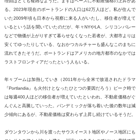
理由はとても複雑なようだ。まずはベースに不動産価格の上昇があ
る。2023年現在のポートランドの人口は62万人ほど。私が住んで
いた2009年頃も日本から視察に来る人がいたし、移住者が増えて
いるという話を聞いていたのだが、年々NYやLA、シリコンバレー
などで物価が上がりすぎて暮らせなくなった若者が、大都市よりは
安くてゆったりしている、なおかつカルチャーも盛んなこのまちに
流れてきたそうだ。ポートランドはアメリカの地方都市のなかでは
ラストフロンティアだったという人もいる。
年々ブームは加熱していき（2011年から全米で放送されたドラマ
『Portlandia』も火付けとなったひとつの要因だろう）ピーク時で
は毎週400人ほどの移住者が増えていたといわれ、不動産価格がぐ
んぐんと高騰していった。パンデミックが落ち着いた後の数年は減
少傾向にあるが、不動産価格は変わらず上昇し続けているそうだ。
ダウンタウンから川を渡ったサウスイースト地区やノース地区にも