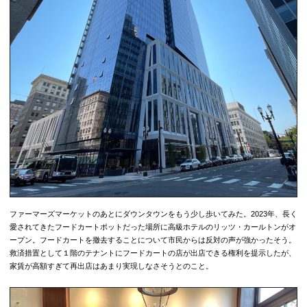
ファーマーズマーケットのあとにダウンタウンをもう少し歩いてみた。2023年、長く
愛されてきたフードカートポットだった場所に高級ホテルのリッツ・カールトンがオ
ープン。フードカートを撤去することについて市民からは反対の声が強かったそう。
救済措置として１階のテナントにフードカートの店が出店できる権利を提示したが、
家賃が高額すぎて再出店はあまり実現しなさそうとのこと。