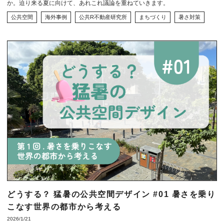
か。迫り来る夏に向けて、あれこれ議論を重ねていきます。
公共空間
海外事例
公共R不動産研究所
まちづくり
暑さ対策
どうする？ 猛暑の公共空間デザイン #01 暑さを乗り
こなす世界の都市から考える
2026/1/21