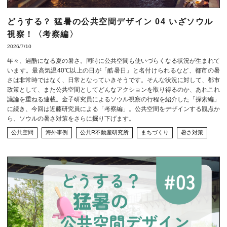
どうする？ 猛暑の公共空間デザイン 04 いざソウル
視察！〈考察編〉
2026/7/10
年々、過酷になる夏の暑さ。同時に公共空間も使いづらくなる状況が生まれて
います。最高気温40℃以上の日が「酷暑日」と名付けられるなど、都市の暑
さは非常時ではなく、日常となっていきそうです。そんな状況に対して、都市
政策として、また公共空間としてどんなアクションを取り得るのか、あれこれ
議論を重ねる連載。金子研究員によるソウル視察の行程を紹介した「探索編」
に続き、今回は近藤研究員による「考察編」。公共空間をデザインする観点か
ら、ソウルの暑さ対策をさらに掘り下げます。
公共空間
海外事例
公共R不動産研究所
まちづくり
暑さ対策