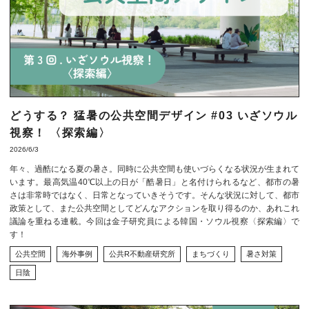
どうする？ 猛暑の公共空間デザイン #03 いざソウル
視察！ 〈探索編〉
2026/6/3
年々、過酷になる夏の暑さ。同時に公共空間も使いづらくなる状況が生まれて
います。最高気温40℃以上の日が「酷暑日」と名付けられるなど、都市の暑
さは非常時ではなく、日常となっていきそうです。そんな状況に対して、都市
政策として、また公共空間としてどんなアクションを取り得るのか、あれこれ
議論を重ねる連載。今回は金子研究員による韓国・ソウル視察〈探索編〉で
す！
公共空間
海外事例
公共R不動産研究所
まちづくり
暑さ対策
日陰