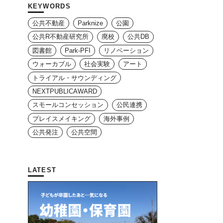
KEYWORDS
公共不動産
Parknize
公園
公共R不動産研究所
廃校
公共DB
図書館
Park-PFI
リノベーション
ウォーカブル
社会実験
アート
トライアル・サウンディング
NEXTPUBLICAWARD
スモールコンセッション
公民連携
プレイスメイキング
海外事例
公共発注
公共空間
LATEST