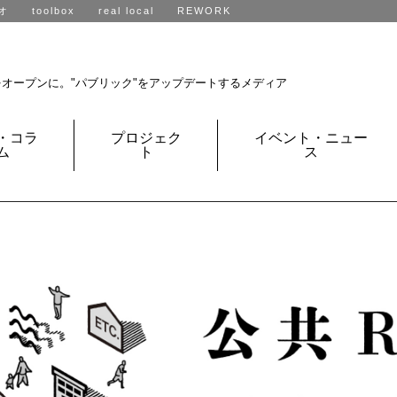
オ
toolbox
real local
REWORK
R不動産、全国に展開中です。
をオープンに。
"パブリック"をアップデートするメディア
・コラ
プロジェク
イベント・ニュー
ム
ト
ス