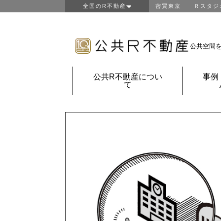
全国のR不動産
密買東京
Ｒスタジ
東京R不動産
山形R不動産
房総R不動産
公共空間
鎌倉Ｒ不動産
金沢Ｒ不動産
公共R不動産につい
事例
京都Ｒ不動産
て
大阪Ｒ不動産
神戸Ｒ不動産
福岡Ｒ不動産
鹿児島Ｒ不動産
団地Ｒ不動産
公共Ｒ不動産