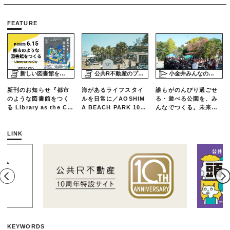
FEATURE
新しい図書館をめぐる旅
公共R不動産のプロジェクトスタディ
小金井みんなの公園プロジェクト「play here」
新刊のお知らせ『都市
海があるライフスタイ
誰もがのんびり過ごせ
のような図書館をつく
ルを日常に／AOSHIM
る・遊べる公園を、み
る Library as the Cit
A BEACH PARK 10年
んなでつくる。未来の
y』
の軌跡とエリアリノベ
ための練習場としての
ーションのいま
公園を目指した「栗山
公園のんびりデー」レ
LINK
ポート
KEYWORDS