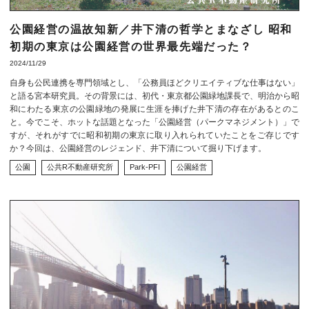
公園経営の温故知新／井下清の哲学とまなざし 昭和
初期の東京は公園経営の世界最先端だった？
2024/11/29
自身も公民連携を専門領域とし、「公務員ほどクリエイティブな仕事はない」
と語る宮本研究員。その背景には、初代・東京都公園緑地課長で、明治から昭
和にわたる東京の公園緑地の発展に生涯を捧げた井下清の存在があるとのこ
と。今でこそ、ホットな話題となった「公園経営（パークマネジメント）」で
すが、それがすでに昭和初期の東京に取り入れられていたことをご存じです
か？今回は、公園経営のレジェンド、井下清について掘り下げます。
公園
公共R不動産研究所
Park-PFI
公園経営