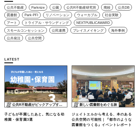
公共不動産
Parknize
公園
公共R不動産研究所
廃校
公共DB
図書館
Park-PFI
リノベーション
ウォーカブル
社会実験
アート
トライアル・サウンディング
NEXTPUBLICAWARD
スモールコンセッション
公民連携
プレイスメイキング
海外事例
公共発注
公共空間
LATEST
公共R不動産がピックアップする物件
新しい図書館をめぐる旅
子どもが卒園したあと。気になる幼
ジェイトエルから考える、本のある
稚園・保育園3選
公共空間の可能性｜『都市のような
図書館をつくる』イベントレポート