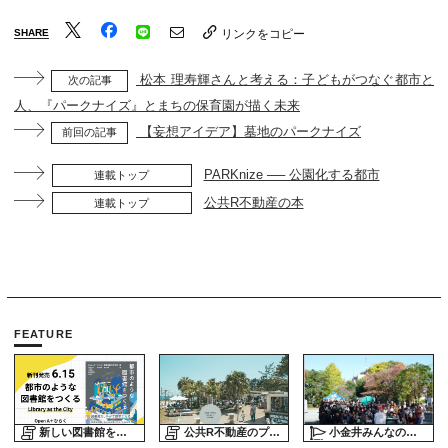
SHARE
リンクをコピー
松本 理寿輝さんと考える：子どもがつなぐ都市と
次の記事
人、『パークナイズ』とまちの保育園が描く未来
【妄想アイデア】墓地のパークナイズ
前回の記事
PARKnize ── 公園化する都市
連載トップ
公共R不動産の本
連載トップ
FEATURE
新しい図書館をめぐる旅
公共R不動産のプロジェクトスタディ
小金井みんなの公園プロジェクト「play here」