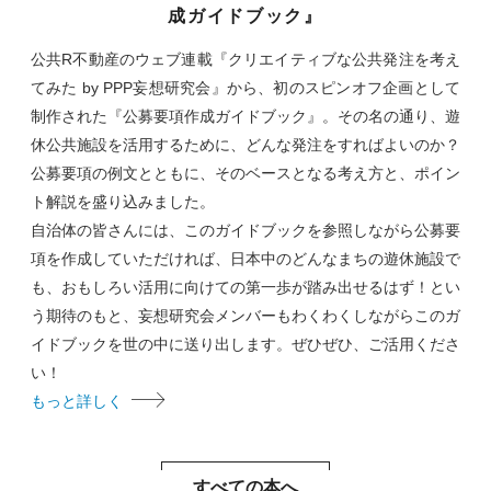
成ガイドブック』
公共R不動産のウェブ連載『クリエイティブな公共発注を考え
てみた by PPP妄想研究会』から、初のスピンオフ企画として
制作された『公募要項作成ガイドブック』。その名の通り、遊
休公共施設を活用するために、どんな発注をすればよいのか？
公募要項の例文とともに、そのベースとなる考え方と、ポイン
ト解説を盛り込みました。
自治体の皆さんには、このガイドブックを参照しながら公募要
項を作成していただければ、日本中のどんなまちの遊休施設で
も、おもしろい活用に向けての第一歩が踏み出せるはず！とい
う期待のもと、妄想研究会メンバーもわくわくしながらこのガ
イドブックを世の中に送り出します。ぜひぜひ、ご活用くださ
い！
もっと詳しく
すべての本へ