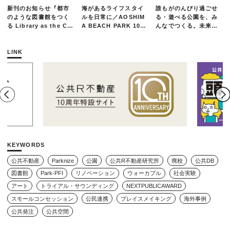
新刊のお知らせ『都市
海があるライフスタイ
誰もがのんびり過ごせ
のような図書館をつく
ルを日常に／AOSHIM
る・遊べる公園を、み
る Library as the Cit
A BEACH PARK 10年
んなでつくる。未来の
y』
の軌跡とエリアリノベ
ための練習場としての
ーションのいま
公園を目指した「栗山
公園のんびりデー」レ
LINK
ポート
KEYWORDS
公共不動産
Parknize
公園
公共R不動産研究所
廃校
公共DB
図書館
Park-PFI
リノベーション
ウォーカブル
社会実験
アート
トライアル・サウンディング
NEXTPUBLICAWARD
スモールコンセッション
公民連携
プレイスメイキング
海外事例
公共発注
公共空間