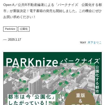
Open A／公共R不動産編著による「パークナイズ 公園化する都
市」が重版決定！電子書籍の発売も開始しました。この機会にぜひ
お買い求めください！
Parknize
公園化
2025.1.17
木下まりこ
TEXT