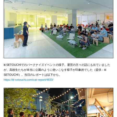
iti SETOUCHIでのパークナイズイベントの様子。運営の方々の話にも出ていました
が、高校生たちが本当に公園のように使いこなす様子が印象的でした（提供：iti
SETOUCHI）。当日のレポートは以下から。
https://iti-setouchi.com/cat-report/4833/