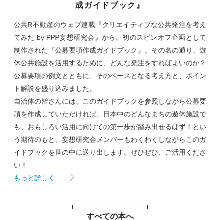
成ガイドブック』
公共R不動産のウェブ連載『クリエイティブな公共発注を考え
てみた by PPP妄想研究会』から、初のスピンオフ企画として
制作された『公募要項作成ガイドブック』。その名の通り、遊
休公共施設を活用するために、どんな発注をすればよいのか？
公募要項の例文とともに、そのベースとなる考え方と、ポイン
ト解説を盛り込みました。
自治体の皆さんには、このガイドブックを参照しながら公募要
項を作成していただければ、日本中のどんなまちの遊休施設で
も、おもしろい活用に向けての第一歩が踏み出せるはず！とい
う期待のもと、妄想研究会メンバーもわくわくしながらこのガ
イドブックを世の中に送り出します。ぜひぜひ、ご活用くださ
い！
もっと詳しく
すべての本へ