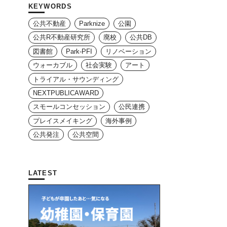
KEYWORDS
公共不動産
Parknize
公園
公共R不動産研究所
廃校
公共DB
図書館
Park-PFI
リノベーション
ウォーカブル
社会実験
アート
トライアル・サウンディング
NEXTPUBLICAWARD
スモールコンセッション
公民連携
プレイスメイキング
海外事例
公共発注
公共空間
LATEST