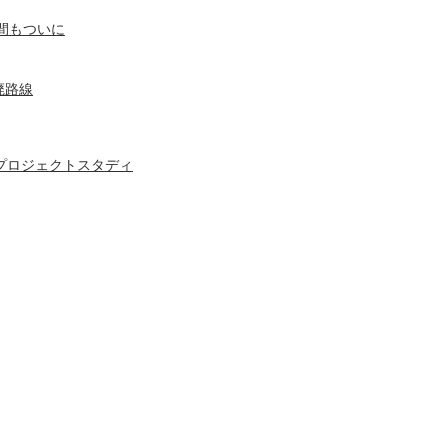
間もついに
廃路線
プロジェクトスタディ