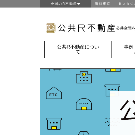
全国のR不動産
密買東京
Ｒスタジ
東京R不動産
山形R不動産
房総R不動産
公共空間
鎌倉Ｒ不動産
金沢Ｒ不動産
公共R不動産につい
事例
京都Ｒ不動産
て
大阪Ｒ不動産
神戸Ｒ不動産
福岡Ｒ不動産
鹿児島Ｒ不動産
団地Ｒ不動産
公共Ｒ不動産