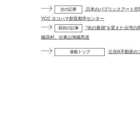
日本のパブリックアート空
次の記事
YCC ヨコハマ創造都市センター
“街の裏側”を変えた台湾の
前回の記事
鐵花村、台東山海鐵馬道
公共R不動産の
連載トップ