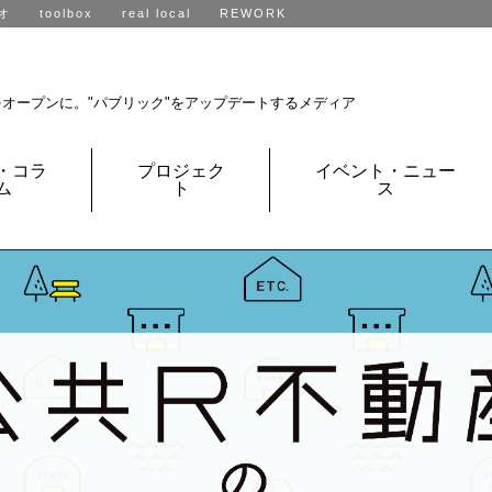
オ
toolbox
real local
REWORK
R不動産、全国に展開中です。
をオープンに。
"パブリック"をアップデートするメディア
・コラ
プロジェク
イベント・ニュー
ム
ト
ス