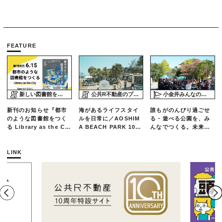
FEATURE
新しい図書館をめぐる旅
公共R不動産のプロジェクトスタディ
小金井みんなの公園プロジェクト「play here」
新刊のお知らせ『都市
海があるライフスタイ
誰もがのんびり過ごせ
のような図書館をつく
ルを日常に／AOSHIM
る・遊べる公園を、み
る Library as the Cit
A BEACH PARK 10年
んなでつくる。未来の
y』
の軌跡とエリアリノベ
ための練習場としての
ーションのいま
公園を目指した「栗山
公園のんびりデー」レ
LINK
ポート