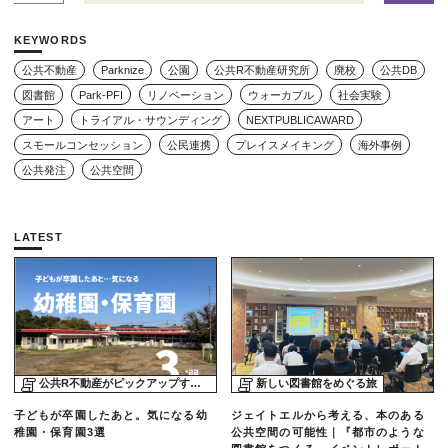
KEYWORDS
公共不動産
Parknize
公園
公共R不動産研究所
廃校
公共DB
図書館
Park-PFI
リノベーション
ウォーカブル
社会実験
アート
トライアル・サウンディング
NEXTPUBLICAWARD
スモールコンセッション
公民連携
プレイスメイキング
海外事例
公共発注
公共空間
LATEST
公共R不動産がピックアップする物件
新しい図書館をめぐる旅
子どもが卒園したあと。気になる幼
ジェイトエルから考える、本のある
稚園・保育園3選
公共空間の可能性｜『都市のような