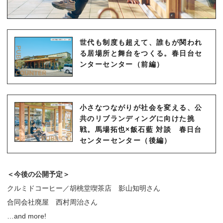
世代も制度も超えて、誰もが関われ
る居場所と舞台をつくる。春日台セ
ンターセンター（前編）
小さなつながりが社会を変える、公
共のリブランディングに向けた挑
戦。馬場拓也×飯石藍 対談 春日台
センターセンター（後編）
＜今後の公開予定＞
クルミドコーヒー／胡桃堂喫茶店 影山知明さん
合同会社廃屋 西村周治さん
…and more!