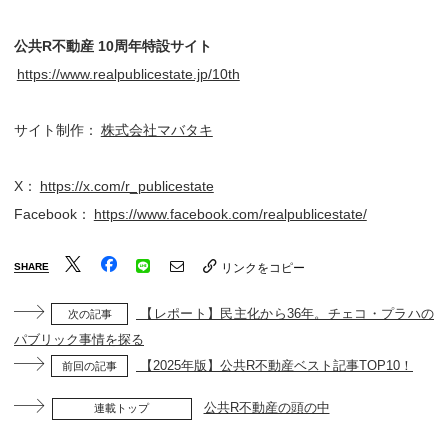
公共R不動産 10周年特設サイト
https://www.realpublicestate.jp/10th
サイト制作：
株式会社マバタキ
X：
https://x.com/r_publicestate
Facebook：
https://www.facebook.com/realpublicestate/
SHARE
リンクをコピー
【レポート】民主化から36年。チェコ・プラハの
次の記事
パブリック事情を探る
【2025年版】公共R不動産ベスト記事TOP10！
前回の記事
公共R不動産の頭の中
連載トップ