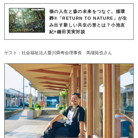
個の人生と森の未来をつなぐ。循環
葬®︎「RETURN TO NATURE」が生
み出す新しい共生の形とは？小池友
紀×鎌田芙実対談
ゲスト：社会福祉法人愛川舜寿会理事長 馬場拓也さん