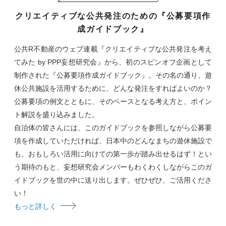
クリエイティブな公共発注のための『公募要項作
成ガイドブック』
公共R不動産のウェブ連載『クリエイティブな公共発注を考え
てみた by PPP妄想研究会』から、初のスピンオフ企画として
制作された『公募要項作成ガイドブック』。その名の通り、遊
休公共施設を活用するために、どんな発注をすればよいのか？
公募要項の例文とともに、そのベースとなる考え方と、ポイン
ト解説を盛り込みました。
自治体の皆さんには、このガイドブックを参照しながら公募要
項を作成していただければ、日本中のどんなまちの遊休施設で
も、おもしろい活用に向けての第一歩が踏み出せるはず！とい
う期待のもと、妄想研究会メンバーもわくわくしながらこのガ
イドブックを世の中に送り出します。ぜひぜひ、ご活用くださ
い！
もっと詳しく