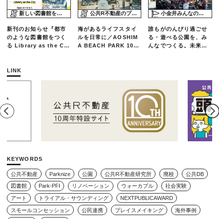
新しい図書館をめぐる旅
公共R不動産のプロジェクトスタディ
小金井みんなの公園プロジェクト「play here」
新刊のお知らせ『都市
海があるライフスタイ
誰もがのんびり過ごせ
のような図書館をつく
ルを日常に／AOSHIM
る・遊べる公園を、み
る Library as the Cit
A BEACH PARK 10年
んなでつくる。未来の
y』
の軌跡とエリアリノベ
ための練習場としての
ーションのいま
公園を目指した「栗山
公園のんびりデー」レ
LINK
ポート
KEYWORDS
公共不動産
Parknize
公園
公共R不動産研究所
廃校
公共DB
図書館
Park-PFI
リノベーション
ウォーカブル
社会実験
アート
トライアル・サウンディング
NEXTPUBLICAWARD
スモールコンセッション
公民連携
プレイスメイキング
海外事例