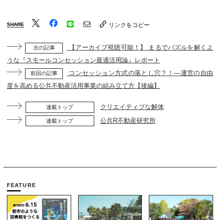
SHARE
リンクをコピー
【アーカイブ視聴可能！】 まるでパズルを解くよ
次の記事
うな『スモールコンセッション最適活用論』レポート
コンセッション方式の落とし穴？！―運営の自由
前回の記事
度を高める公共不動産活用事業の組み立て方【後編】
クリエイティブな解体
連載トップ
公共R不動産研究所
連載トップ
FEATURE