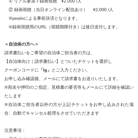
① リアル参加＋録画視聴 ¥2,000 /人
② 録画視聴（当日オンライン配信あり） ¥2,000 /人
※peatixによる事前決済となります。
※録画視聴用のURL（視聴期限付き）は後日送付します。
＜自治体の方へ＞
請求書払いをご希望の自治体ご担当者の方は、
【自治体向け｜請求書払い】とついたチケットを選択し
クーポンコードに
「lg」
とご入力ください。
お申し込み確認後、メールにて請求書をお送りいたします。
※宛名や押印のご指定、見積書の要否等もメールにて詳細を確認い
たします
※自治体ご担当者以外の方が上記チケットをお申し込みされた場
合、自動でキャンセル処理をさせていただきます
注意事項：