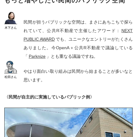
もっと増やしたい民間のパブリック空間
民間が担うパブリックな空間は、まさにあちこちで探ら
木下
さん
れていて、公共R不動産で主催したアワード：
NEXT
PUBLIC AWARD
でも、ユニークなエントリーがたくさん
ありました。今OpenA＋公共R不動産で議論している
「
Parknize
」とも重なる議論ですね。
やはり面白い取り組みは民間から始まることが多いなと
松田
さん
思います。
〈民間が自主的に実施しているパブリック例〉