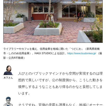
ライブラリーやカフェを備え、信用金庫を地域に開いた「つどにわ」（群馬県前橋
市・しののめ信用金庫）。HAGI
STUDIO
による設計。
https://www.tsudoniwa.jp/
（撮
影：公共R不動産）
人びとのパブリックマインドから空間が実現するのは理
木下
さん
想的で美しいですが、公の制度側から、こうした動きを
後押しするようなこともあり得るのかなと妄想してしま
います。
そうですね。官側の意図も誘導もなく、地域にオーナー