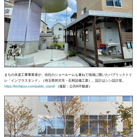
まちの水道工事事業者が、自社のショールームも兼ねて地域に開いたパブリックトイ
レ「インフラスタンド」（埼玉県所沢市・石和設備工業）。設計はシン設計室。
https://kichijoso.com/pablic_stand/
（撮影：公共R不動産）