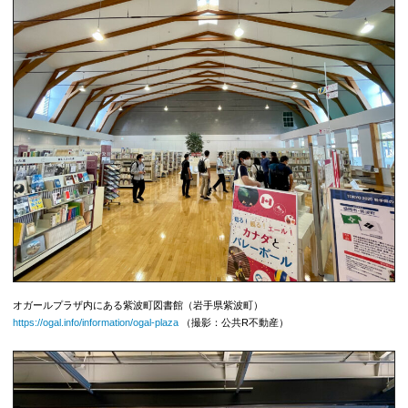
オガールプラザ内にある紫波町図書館（岩手県紫波町）
https://ogal.info/information/ogal-plaza
（撮影：公共R不動産）