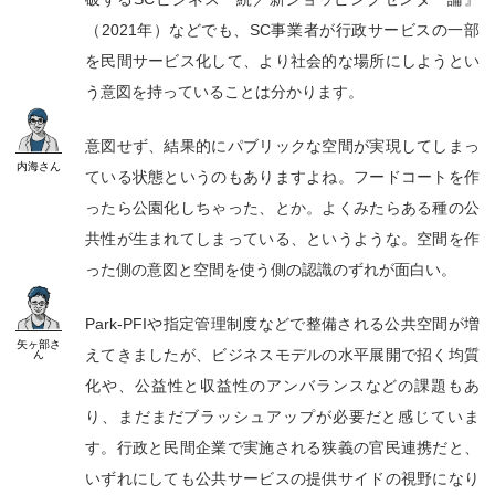
（2021年）などでも、SC事業者が行政サービスの一部
を民間サービス化して、より社会的な場所にしようとい
う意図を持っていることは分かります。
意図せず、結果的にパブリックな空間が実現してしまっ
内海
さん
ている状態というのもありますよね。フードコートを作
ったら公園化しちゃった、とか。よくみたらある種の公
共性が生まれてしまっている、というような。空間を作
った側の意図と空間を使う側の認識のずれが面白い。
Park-PFIや指定管理制度などで整備される公共空間が増
矢ヶ部
さ
えてきましたが、ビジネスモデルの水平展開で招く均質
ん
化や、公益性と収益性のアンバランスなどの課題もあ
り、まだまだブラッシュアップが必要だと感じていま
す。行政と民間企業で実施される狭義の官民連携だと、
いずれにしても公共サービスの提供サイドの視野になり