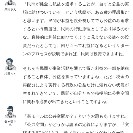
「民間が健全に私益を追求することが、自ずと公益の実
岸田
さん
現に結びついている」という状態が、ある種の理想形だ
と思います。民間が私益を度外視してでも公益のみ追求
するという態度は、民間の行動原理としてあり得るのか
な。直接的に利益に結びつくように見えない公益への投
資だったとしても、回り回って利益になるというリター
ンのプロセスが説明できれば、民間は投資できますね。
そもそも民間が事業活動を通じて得た利益の一部を納税
松田
さん
すること自体、公益を担っていますよね。ただ、税金の
再配分により実行する行政の公益だけに頼れない状況が
生まれてきていて、民間が自分たちで積極的に公共空間
に関わる必要が出てきたということですよね。
「某モールは公共空間か？」というお題もありますね。
矢ヶ部
さ
「公共空間」かどうかは論者の定義によりますが、『突
ん
破するSCビジネス 続／新ショッピングセンター論』