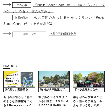
「Public Space Chart（仮）」#04 ／『パタン・ラ
次の記事
ンゲージ』をもう一度読んでみる！
公共空間のみちしるべをつくりたい「Public
前回の記事
Space Chart（仮）」妄想会議 #03
公共R不動産研究所
連載トップ
FEATURE
新しい図書館をめぐる旅
公共R不動産のプロジェクトスタディ
小金井みんなの公園プロジェクト「play here」
新刊のお知らせ『都市
海があるライフスタイ
誰もがのんびり過ごせ
のような図書館をつく
ルを日常に／AOSHIM
る・遊べる公園を、み
る Library as the Cit
A BEACH PARK 10年
んなでつくる。未来の