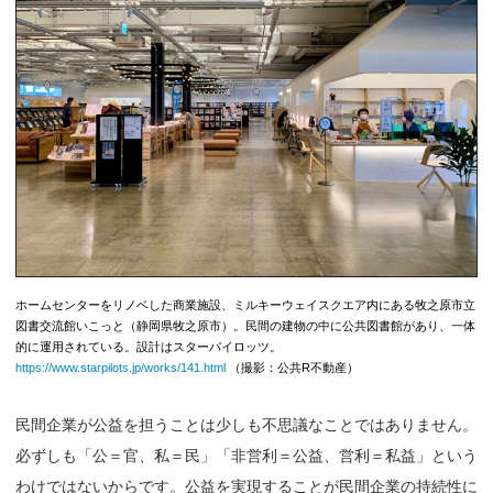
ホームセンターをリノベした商業施設、ミルキーウェイスクエア内にある牧之原市立
図書交流館いこっと（静岡県牧之原市）。民間の建物の中に公共図書館があり、一体
的に運用されている。設計はスターパイロッツ。
https://www.starpilots.jp/works/141.html
（撮影：公共R不動産）
民間企業が公益を担うことは少しも不思議なことではありません。
必ずしも「公＝官、私＝民」「非営利＝公益、営利＝私益」という
わけではないからです。公益を実現することが民間企業の持続性に