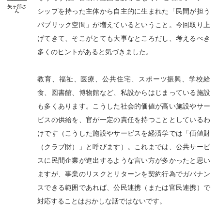
矢ヶ部
さ
シップを持った主体から自主的に生まれた「民間が担う
ん
パブリック空間」が増えているということ。今回取り上
げてきて、そこがとても大事なところだし、考えるべき
多くのヒントがあると気づきました。
教育、福祉、医療、公共住宅、スポーツ振興、学校給
食、図書館、博物館など、私設からはじまっている施設
も多くあります。こうした社会的価値が高い施設やサー
ビスの供給を、官が一定の責任を持つこととしているわ
けです（こうした施設やサービスを経済学では「価値財
（クラブ財）」と呼びます）。これまでは、公共サービ
スに民間企業が進出するような言い方が多かったと思い
ますが、事業のリスクとリターンを契約行為でガバナン
スできる範囲であれば、公民連携（または官民連携）で
対応することはおかしな話ではないです。