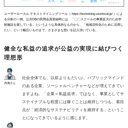
ユーザーローカル テキストマイニングツール（ https://textmining.userlocal.jp/ ）によ
る分析の一例。公共DBの民間会員登録時には、「〇〇スクールの事業拡大のため学
校施設を探している」というような具体的なものから、「地域活性化のために活用し
たい」という幅広いものまで、さまざまな想いを記入頂いている。
健全な私益の追求が公益の実現に結びつく
理想形
社会全体でも、以前よりもだいぶ、パブリックマインド
内海
さん
のある企業、ソーシャルベンチャーなどが増えてきてい
ますよね。「企業＝私益追求」ではなく、事業としてサ
ステイナブルな程度には稼ぐことは維持しつつも、着目
点が「経済的なサステナビリティを維持する」というこ
とになってきているように感じます。