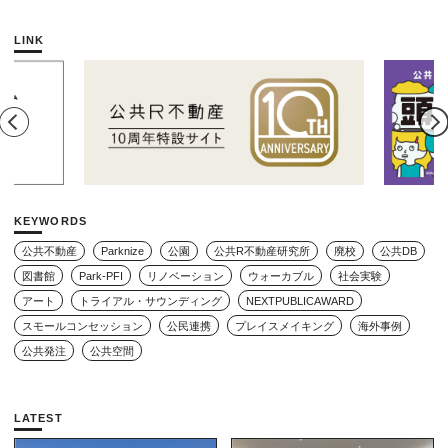
y』
の軌跡とエリアリノベ
ための練習場としての
ーションのいま
公園を目指した「栗山
公園のんびりデー」レ
LINK
ポート
KEYWORDS
公共不動産
Parknize
公園
公共R不動産研究所
廃校
公共DB
図書館
Park-PFI
リノベーション
ウォーカブル
社会実験
アート
トライアル・サウンディング
NEXTPUBLICAWARD
スモールコンセッション
公民連携
プレイスメイキング
海外事例
公共発注
公共空間
LATEST