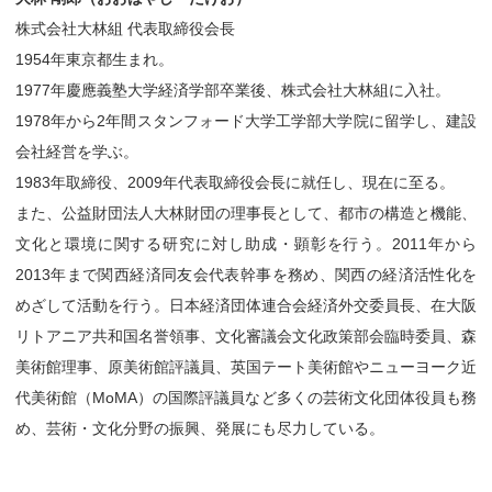
株式会社大林組 代表取締役会長
1954年東京都生まれ。
1977年慶應義塾大学経済学部卒業後、株式会社大林組に入社。
1978年から2年間スタンフォード大学工学部大学院に留学し、建設
会社経営を学ぶ。
1983年取締役、2009年代表取締役会長に就任し、現在に至る。
また、公益財団法人大林財団の理事長として、都市の構造と機能、
文化と環境に関する研究に対し助成・顕彰を行う。2011年から
2013年まで関西経済同友会代表幹事を務め、関西の経済活性化を
めざして活動を行う。日本経済団体連合会経済外交委員長、在大阪
リトアニア共和国名誉領事、文化審議会文化政策部会臨時委員、森
美術館理事、原美術館評議員、英国テート美術館やニューヨーク近
代美術館（MoMA）の国際評議員など多くの芸術文化団体役員も務
め、芸術・文化分野の振興、発展にも尽力している。