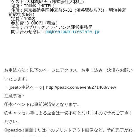
 ゲスト:大林剛郎氏（株式会社大林組）

 場所：TRUNK（HOTEL）

 住所：東京都渋谷区神宮前5-31（渋谷駅徒歩7分・明治神宮
前駅徒歩6分）

 定員：100名

 参加費:3,000円（税込）

 主催：パブリックアライアンス運営事務局

 問い合わせ窓口：
pa@realpublicestate.jp
お申込方法：以下のページにアクセス、お申し込み・決済をお願い
いたします。
→[peatix申込ページ]
http://peatix.com/event/271468/view
注意事項：
①本イベントは事前決済制となります。
②キャンセル等による返金は一切不可となりますので予めご了承く
ださい。
③peatixの画面またはそのプリントアウト画像など、予約完了がわ