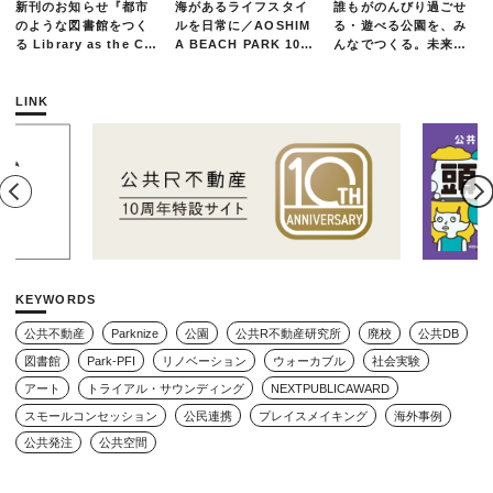
新刊のお知らせ『都市
海があるライフスタイ
誰もがのんびり過ごせ
のような図書館をつく
ルを日常に／AOSHIM
る・遊べる公園を、み
る Library as the Cit
A BEACH PARK 10年
んなでつくる。未来の
y』
の軌跡とエリアリノベ
ための練習場としての
ーションのいま
公園を目指した「栗山
公園のんびりデー」レ
LINK
ポート
KEYWORDS
公共不動産
Parknize
公園
公共R不動産研究所
廃校
公共DB
図書館
Park-PFI
リノベーション
ウォーカブル
社会実験
アート
トライアル・サウンディング
NEXTPUBLICAWARD
スモールコンセッション
公民連携
プレイスメイキング
海外事例
公共発注
公共空間