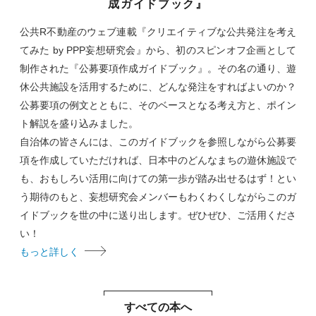
成ガイドブック』
公共R不動産のウェブ連載『クリエイティブな公共発注を考え
てみた by PPP妄想研究会』から、初のスピンオフ企画として
制作された『公募要項作成ガイドブック』。その名の通り、遊
休公共施設を活用するために、どんな発注をすればよいのか？
公募要項の例文とともに、そのベースとなる考え方と、ポイン
ト解説を盛り込みました。
自治体の皆さんには、このガイドブックを参照しながら公募要
項を作成していただければ、日本中のどんなまちの遊休施設で
も、おもしろい活用に向けての第一歩が踏み出せるはず！とい
う期待のもと、妄想研究会メンバーもわくわくしながらこのガ
イドブックを世の中に送り出します。ぜひぜひ、ご活用くださ
い！
もっと詳しく
すべての本へ