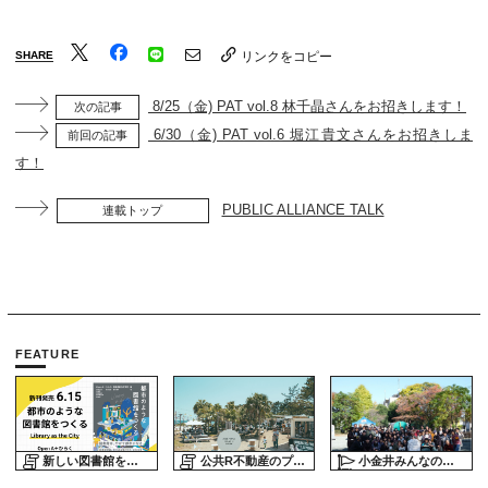
SHARE
リンクをコピー
8/25（金) PAT vol.8 林千晶さんをお招きします！
次の記事
6/30（金) PAT vol.6 堀江貴文さんをお招きしま
前回の記事
す！
PUBLIC ALLIANCE TALK
連載トップ
FEATURE
新しい図書館をめぐる旅
公共R不動産のプロジェクトスタディ
小金井みんなの公園プロジェクト「play here」