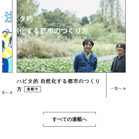
ハビタ的 自然化する都市のつくり
一覧へ
方
連載中
一覧へ
すべての連載へ