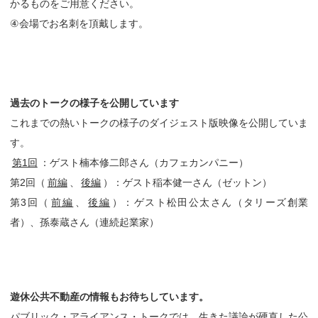
かるものをご用意ください。
④会場でお名刺を頂戴します。
過去のトークの様子を公開しています
これまでの熱いトークの様子のダイジェスト版映像を公開していま
す。
第1回
：ゲスト楠本修二郎さん（カフェカンパニー）
第2回（
前編
、
後編
）：ゲスト稲本健一さん（ゼットン）
第3回（
前編
、
後編
）：ゲスト松田公太さん（タリーズ創業
者）、孫泰蔵さん（連続起業家）
遊休公共不動産の情報もお待ちしています。
パブリック・アライアンス・トークでは、生きた議論が硬直した公