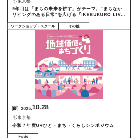
東京都
9年目は「まちの未来を耕す」がテーマ。“まちなか
リビングのある日常”を広げる『IKEBUKURO LIVI
NG LOOP』スペシャルマーケット開催！（11/1~
3）
ワークショップ・スクール
その他
10.28
2025.
東京都
令和７年度URひと・まち・くらしシンポジウム
その他