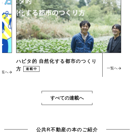
ハビタ的 自然化する都市のつくり
一覧へ
方
連載中
一覧へ
すべての連載へ
公共R不動産の本のご紹介