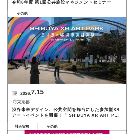
令和8年度 第1回公共施設マネジメントセミナー
その他
7.15
2026.
東京都
渋谷未来デザイン、公共空間を舞台にした参加型XR
アートイベントを開催！「 SHIBUYA XR ART PAR
K ‐ ミリ波×AR共創実証実験 in MIYASHITA PARK
‐」
社会実験
その他