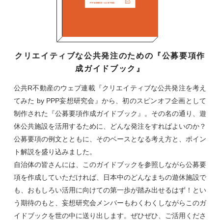
クリエイティブな公共発注のための『公募要項作
成ガイドブック』
公共R不動産のウェブ連載『クリエイティブな公共発注を考え
てみた by PPP妄想研究会』から、初のスピンオフ企画として
制作された『公募要項作成ガイドブック』。その名の通り、遊
休公共施設を活用するために、どんな発注をすればよいのか？
公募要項の例文とともに、そのベースとなる考え方と、ポイン
ト解説を盛り込みました。
自治体の皆さんには、このガイドブックを参照しながら公募要
項を作成していただければ、日本中のどんなまちの遊休施設で
も、おもしろい活用に向けての第一歩が踏み出せるはず！とい
う期待のもと、妄想研究会メンバーもわくわくしながらこのガ
イドブックを世の中に送り出します。ぜひぜひ、ご活用くださ