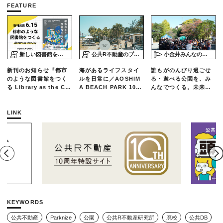
FEATURE
新しい図書館をめぐる旅
公共R不動産のプロジェクトスタディ
小金井みんなの公園プロジェクト「play here」
新刊のお知らせ『都市
海があるライフスタイ
誰もがのんびり過ごせ
のような図書館をつく
ルを日常に／AOSHIM
る・遊べる公園を、み
る Library as the Cit
A BEACH PARK 10年
んなでつくる。未来の
y』
の軌跡とエリアリノベ
ための練習場としての
ーションのいま
公園を目指した「栗山
公園のんびりデー」レ
LINK
ポート
KEYWORDS
公共不動産
Parknize
公園
公共R不動産研究所
廃校
公共DB