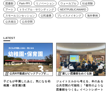
図書館
Park-PFI
リノベーション
ウォーカブル
社会実験
アート
トライアル・サウンディング
NEXTPUBLICAWARD
スモールコンセッション
公民連携
プレイスメイキング
海外事例
公共発注
公共空間
LATEST
公共R不動産がピックアップする物件
新しい図書館をめぐる旅
子どもが卒園したあと。気になる幼
ジェイトエルから考える、本のある
稚園・保育園3選
公共空間の可能性｜『都市のような
図書館をつくる』イベントレポート