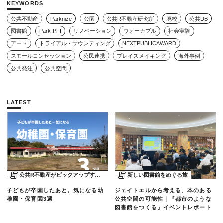
KEYWORDS
公共不動産
Parknize
公園
公共R不動産研究所
廃校
公共DB
図書館
Park-PFI
リノベーション
ウォーカブル
社会実験
アート
トライアル・サウンディング
NEXTPUBLICAWARD
スモールコンセッション
公民連携
プレイスメイキング
海外事例
公共発注
公共空間
LATEST
公共R不動産がピックアップする物件
新しい図書館をめぐる旅
子どもが卒園したあと。気になる幼
ジェイトエルから考える、本のある
稚園・保育園3選
公共空間の可能性｜『都市のような
図書館をつくる』イベントレポート