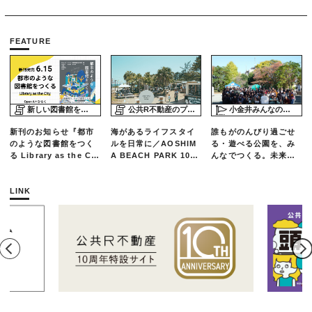
FEATURE
新しい図書館をめぐる旅
公共R不動産のプロジェクトスタディ
小金井みんなの公園プロジェクト「play here」
新刊のお知らせ『都市
海があるライフスタイ
誰もがのんびり過ごせ
のような図書館をつく
ルを日常に／AOSHIM
る・遊べる公園を、み
る Library as the Cit
A BEACH PARK 10年
んなでつくる。未来の
y』
の軌跡とエリアリノベ
ための練習場としての
ーションのいま
公園を目指した「栗山
公園のんびりデー」レ
LINK
ポート