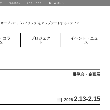
オ
toolbox
real local
REWORK
R不動産、全国に展開中です。
をオープンに。
"パブリック"をアップデートするメディア
・コラ
プロジェク
イベント・ニュー
ム
ト
ス
展覧会・企画展
2.13
-2.15
2026.