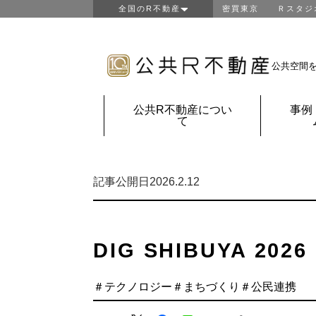
全国のR不動産
密買東京
Ｒスタジ
東京R不動産
山形R不動産
房総R不動産
公共空間
鎌倉Ｒ不動産
金沢Ｒ不動産
公共R不動産につい
事例
京都Ｒ不動産
て
大阪Ｒ不動産
神戸Ｒ不動産
福岡Ｒ不動産
記事公開日2026.2.12
鹿児島Ｒ不動産
団地Ｒ不動産
公共Ｒ不動産
DIG SHIBUYA 2026
＃テクノロジー
＃まちづくり
＃公民連携