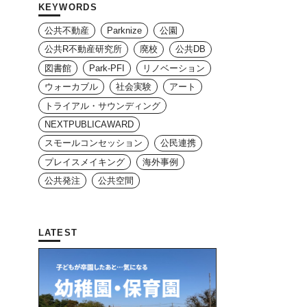
KEYWORDS
公共不動産
Parknize
公園
公共R不動産研究所
廃校
公共DB
図書館
Park-PFI
リノベーション
ウォーカブル
社会実験
アート
トライアル・サウンディング
NEXTPUBLICAWARD
スモールコンセッション
公民連携
プレイスメイキング
海外事例
公共発注
公共空間
LATEST