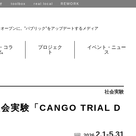
オ
toolbox
real local
REWORK
R不動産、全国に展開中です。
をオープンに。
"パブリック"をアップデートするメディア
・コラ
プロジェク
イベント・ニュー
ム
ト
ス
社会実験
実験「CANGO TRIAL D
2.1
-5.31
2026.