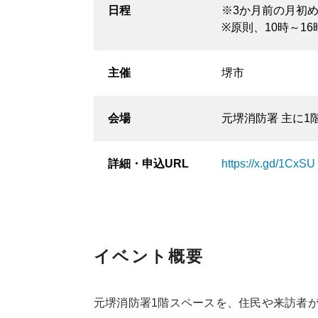
日程
※3か月前の月初
※原則、10時～1
主催
堺市
会場
元堺消防署 主に1
詳細・
申込URL
https://x.gd/1CxSU
イベント概要
元堺消防署1階スペースを、住民や来訪者