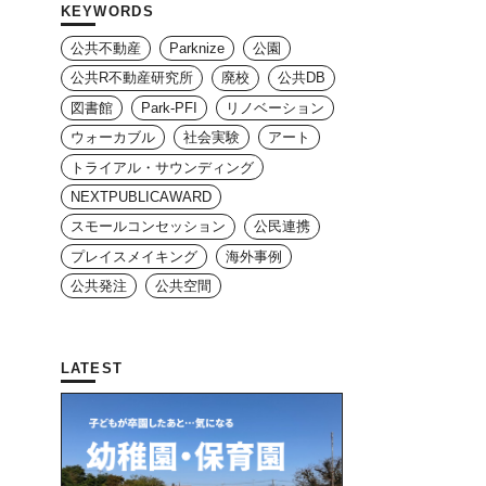
KEYWORDS
公共不動産
Parknize
公園
公共R不動産研究所
廃校
公共DB
図書館
Park-PFI
リノベーション
ウォーカブル
社会実験
アート
トライアル・サウンディング
NEXTPUBLICAWARD
スモールコンセッション
公民連携
プレイスメイキング
海外事例
公共発注
公共空間
LATEST