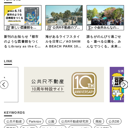
新しい図書館をめぐる旅
公共R不動産のプロジェクトスタディ
小金井みんなの公園プロジェクト「play here」
新刊のお知らせ『都市
海があるライフスタイ
誰もがのんびり過ごせ
のような図書館をつく
ルを日常に／AOSHIM
る・遊べる公園を、み
る Library as the Cit
A BEACH PARK 10年
んなでつくる。未来の
y』
の軌跡とエリアリノベ
ための練習場としての
ーションのいま
公園を目指した「栗山
公園のんびりデー」レ
LINK
ポート
KEYWORDS
公共不動産
Parknize
公園
公共R不動産研究所
廃校
公共DB