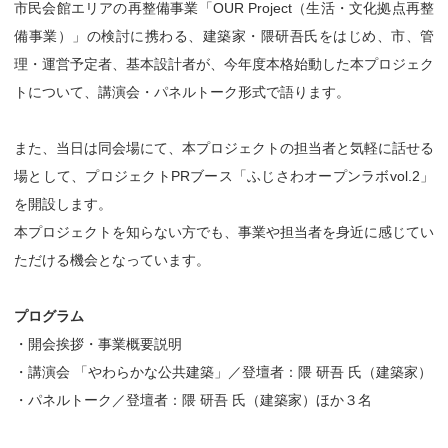
市民会館エリアの再整備事業「OUR Project（生活・文化拠点再整
備事業）」の検討に携わる、建築家・隈研吾氏をはじめ、市、管
理・運営予定者、基本設計者が、今年度本格始動した本プロジェク
トについて、講演会・パネルトーク形式で語ります。
また、当日は同会場にて、本プロジェクトの担当者と気軽に話せる
場として、プロジェクトPRブース「ふじさわオープンラボvol.2」
を開設します。
本プロジェクトを知らない方でも、事業や担当者を身近に感じてい
ただける機会となっています。
プログラム
・開会挨拶・事業概要説明
・講演会 「やわらかな公共建築」／登壇者：隈 研吾 氏（建築家）
・パネルトーク／登壇者：隈 研吾 氏（建築家）ほか３名