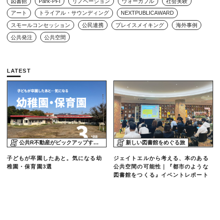
図書館
Park-PFI
リノベーション
ウォーカブル
社会実験
アート
トライアル・サウンディング
NEXTPUBLICAWARD
スモールコンセッション
公民連携
プレイスメイキング
海外事例
公共発注
公共空間
LATEST
公共R不動産がピックアップする物件
新しい図書館をめぐる旅
子どもが卒園したあと。気になる幼
ジェイトエルから考える、本のある
稚園・保育園3選
公共空間の可能性｜『都市のような
図書館をつくる』イベントレポート