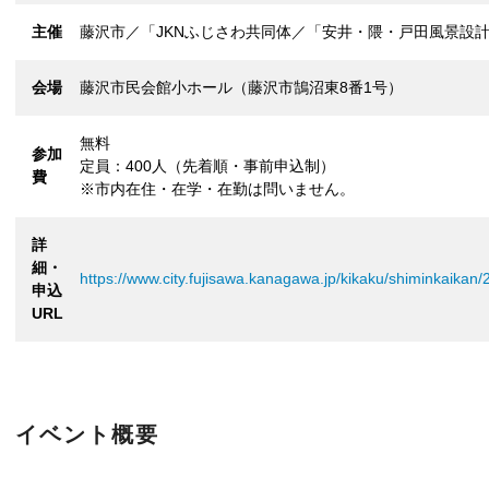
主催
藤沢市／「JKNふじさわ共同体／「安井・隈・戸田風景設
会場
藤沢市民会館小ホール（藤沢市鵠沼東8番1号）
無料
参加
定員：400人（先着順・事前申込制）
費
※市内在住・在学・在勤は問いません。
詳
細・
https://www.city.fujisawa.kanagawa.jp/kikaku/shiminkaikan
申込
URL
イベント概要