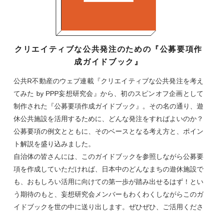
クリエイティブな公共発注のための『公募要項作
成ガイドブック』
公共R不動産のウェブ連載『クリエイティブな公共発注を考え
てみた by PPP妄想研究会』から、初のスピンオフ企画として
制作された『公募要項作成ガイドブック』。その名の通り、遊
休公共施設を活用するために、どんな発注をすればよいのか？
公募要項の例文とともに、そのベースとなる考え方と、ポイン
ト解説を盛り込みました。
自治体の皆さんには、このガイドブックを参照しながら公募要
項を作成していただければ、日本中のどんなまちの遊休施設で
も、おもしろい活用に向けての第一歩が踏み出せるはず！とい
う期待のもと、妄想研究会メンバーもわくわくしながらこのガ
イドブックを世の中に送り出します。ぜひぜひ、ご活用くださ