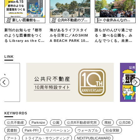
新しい図書館をめぐる旅
公共R不動産のプロジェクトスタディ
小金井みんなの公園プロジェクト「play here」
新刊のお知らせ『都市
海があるライフスタイ
誰もがのんびり過ごせ
のような図書館をつく
ルを日常に／AOSHIM
る・遊べる公園を、み
る Library as the Cit
A BEACH PARK 10年
んなでつくる。未来の
y』
の軌跡とエリアリノベ
ための練習場としての
ーションのいま
公園を目指した「栗山
公園のんびりデー」レ
LINK
ポート
KEYWORDS
公共不動産
Parknize
公園
公共R不動産研究所
廃校
公共DB
図書館
Park-PFI
リノベーション
ウォーカブル
社会実験
アート
トライアル・サウンディング
NEXTPUBLICAWARD