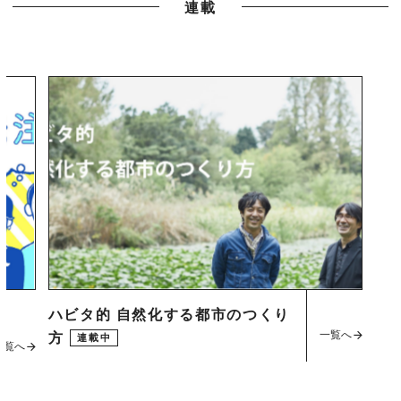
連載
ハビタ的 自然化する都市のつくり
一覧へ
方
連載中
一覧へ