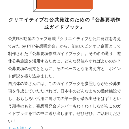
クリエイティブな公共発注のための『公募要項作
成ガイドブック』
公共R不動産のウェブ連載『クリエイティブな公共発注を考え
てみた by PPP妄想研究会』から、初のスピンオフ企画として
制作された『公募要項作成ガイドブック』。その名の通り、遊
休公共施設を活用するために、どんな発注をすればよいのか？
公募要項の例文とともに、そのベースとなる考え方と、ポイン
ト解説を盛り込みました。
自治体の皆さんには、このガイドブックを参照しながら公募要
項を作成していただければ、日本中のどんなまちの遊休施設で
も、おもしろい活用に向けての第一歩が踏み出せるはず！とい
う期待のもと、妄想研究会メンバーもわくわくしながらこのガ
イドブックを世の中に送り出します。ぜひぜひ、ご活用くださ
い！
もっと詳しく