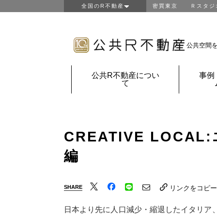
全国のR不動産
密買東京
Ｒスタジ
東京R不動産
山形R不動産
房総R不動産
公共空間
鎌倉Ｒ不動産
金沢Ｒ不動産
公共R不動産につい
事例
京都Ｒ不動産
て
大阪Ｒ不動産
神戸Ｒ不動産
福岡Ｒ不動産
鹿児島Ｒ不動産
CREATIVE LOC
団地Ｒ不動産
編
公共Ｒ不動産
SHARE
リンクをコピー
日本より先に人口減少・縮退したイタリア