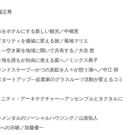
場正尊
全体をホテルにする新しい観光／中橋恵
スピタリティを価値に変える旅／菊地マリエ
ト―空き家を地域に開いて共有する／大谷 悠
空き地を誰もが自由に使える庭へ／ミンクス典子
・ランドスケープ―かつの炭鉱を人々が憩う湖へ／中江 研
うスタートアップ―起業家のグラスルーツ活動が変えるコミ
ミュニティ・アーキテクチャー―アッセンブルとタクタルに
エレメンタルのソーシャルハウジング／山道拓人
本への示唆／加藤優一