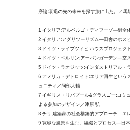
序論:衰退の先の未来を探す旅に出た。／馬
1 イタリア:アルベルゴ・ディフーゾ―街
2 イタリア:アグリツーリズム―田舎のホ
3 ドイツ・ライプツィヒ:ハウスプロジェク
4 ドイツ・ベルリン:アーバンガーデン―
5 ドイツ・ラオジッツ:インダストリアル
6 アメリカ・デトロイト:エリア再生とい
ュニティ／阿部大輔
7 イギリス・リバプール&グラスゴー:コ
よる参加のデザイン／漆原 弘
8 チリ:建築家の社会構築的アプローチ―
9 寛容な風景を生む、組織とプロセス―日