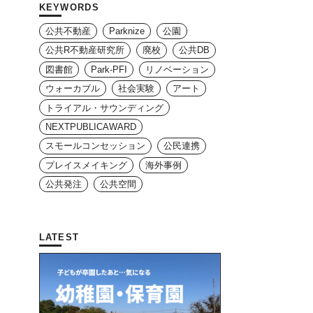
KEYWORDS
公共不動産
Parknize
公園
公共R不動産研究所
廃校
公共DB
図書館
Park-PFI
リノベーション
ウォーカブル
社会実験
アート
トライアル・サウンディング
NEXTPUBLICAWARD
スモールコンセッション
公民連携
プレイスメイキング
海外事例
公共発注
公共空間
LATEST