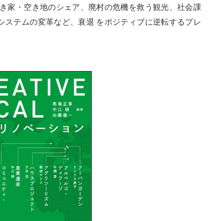
不動産以外でも、いろいろやってます。
空き家・空き地のシェア、廃村の危機を救う観光、社会課
システムの変革など、衰退 をポジティブに逆転するプレ