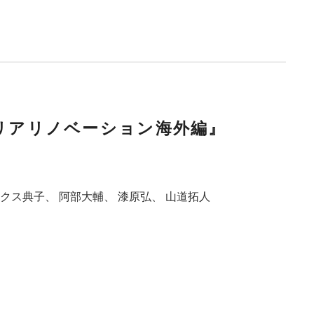
。
 :エリアリノベーション海外編』
ス典子、‎ 阿部大輔、 漆原弘、‎ 山道拓人