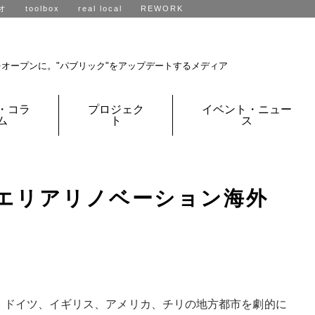
オ
toolbox
real local
REWORK
R不動産、全国に展開中です。
をオープンに。
"パブリック"をアップデートするメディア
・コラ
プロジェク
イベント・ニュー
ム
ト
ス
AL:エリアリノベーション海外
、ドイツ、イギリス、アメリカ、チリの地方都市を劇的に