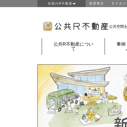
全国のR不動産
密買東京
Ｒスタジ
東京R不動産
山形R不動産
房総R不動産
公共空間
鎌倉Ｒ不動産
金沢Ｒ不動産
公共R不動産につい
事例
京都Ｒ不動産
て
大阪Ｒ不動産
神戸Ｒ不動産
福岡Ｒ不動産
鹿児島Ｒ不動産
団地Ｒ不動産
公共Ｒ不動産