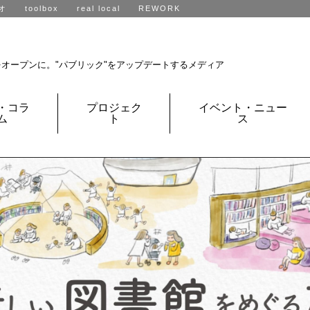
オ
toolbox
real local
REWORK
R不動産、全国に展開中です。
をオープンに。
"パブリック"をアップデートするメディア
・コラ
プロジェク
イベント・ニュー
ム
ト
ス