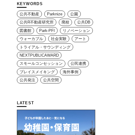
KEYWORDS
公共不動産
Parknize
公園
公共R不動産研究所
廃校
公共DB
図書館
Park-PFI
リノベーション
ウォーカブル
社会実験
アート
トライアル・サウンディング
NEXTPUBLICAWARD
スモールコンセッション
公民連携
プレイスメイキング
海外事例
公共発注
公共空間
LATEST