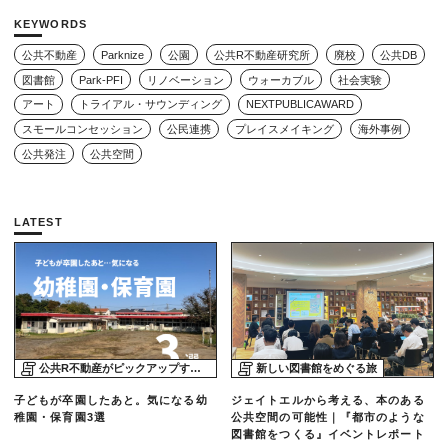
KEYWORDS
公共不動産
Parknize
公園
公共R不動産研究所
廃校
公共DB
図書館
Park-PFI
リノベーション
ウォーカブル
社会実験
アート
トライアル・サウンディング
NEXTPUBLICAWARD
スモールコンセッション
公民連携
プレイスメイキング
海外事例
公共発注
公共空間
LATEST
公共R不動産がピックアップする物件
新しい図書館をめぐる旅
子どもが卒園したあと。気になる幼
ジェイトエルから考える、本のある
稚園・保育園3選
公共空間の可能性｜『都市のような
図書館をつくる』イベントレポート