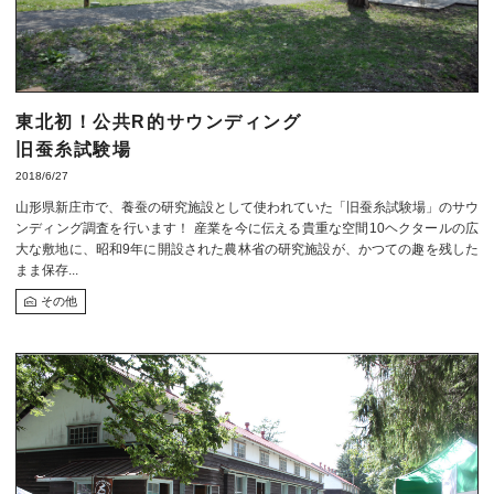
東北初！公共R的サウンディング
旧蚕糸試験場
2018/6/27
山形県新庄市で、養蚕の研究施設として使われていた「旧蚕糸試験場」のサウ
ンディング調査を行います！ 産業を今に伝える貴重な空間10ヘクタールの広
大な敷地に、昭和9年に開設された農林省の研究施設が、かつての趣を残した
まま保存...
その他