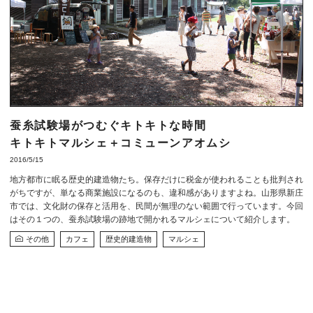
蚕糸試験場がつむぐキトキトな時間
キトキトマルシェ＋コミューンアオムシ
2016/5/15
地方都市に眠る歴史的建造物たち。保存だけに税金が使われることも批判され
がちですが、単なる商業施設になるのも、違和感がありますよね。山形県新庄
市では、文化財の保存と活用を、民間が無理のない範囲で行っています。今回
はその１つの、蚕糸試験場の跡地で開かれるマルシェについて紹介します。
その他
カフェ
歴史的建造物
マルシェ