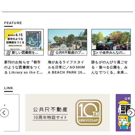
FEATURE
新しい図書館をめぐる旅
公共R不動産のプロジェクトスタディ
小金井みんなの公園プロジェクト「play here」
新刊のお知らせ『都市
海があるライフスタイ
誰もがのんびり過ごせ
のような図書館をつく
ルを日常に／AOSHIM
る・遊べる公園を、み
る Library as the Cit
A BEACH PARK 10年
んなでつくる。未来の
y』
の軌跡とエリアリノベ
ための練習場としての
ーションのいま
公園を目指した「栗山
公園のんびりデー」レ
LINK
ポート