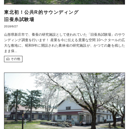
東北初！公共R的サウンディング
旧蚕糸試験場
2018/6/27
山形県新庄市で、養蚕の研究施設として使われていた「旧蚕糸試験場」のサウ
ンディング調査を行います！ 産業を今に伝える貴重な空間 10ヘクタールの広
大な敷地に、昭和9年に開設された農林省の研究施設が、かつての趣を残した
まま保...
その他