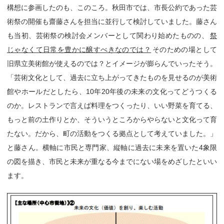
構想に参画したのも、このころ。秋田市では、市長公約であった芸
術祭の開催も齋藤さんを担当に並行して検討していました。藤さん
も当初、芸術祭の検討会メンバーとして関わり始めたものの、
祭
じゃなくて日常を豊かに醸すべきなのでは？
そのための場として
旧県立美術館が使えるのでは？とイメージが膨らんでいったそう。
「芸術文化として、過去に立ち上がってきたものを見せるのが美術
館やホールだとしたら、10年20年後の未来の文化ってどうつくる
のか。レストランで言えば料理をつくったり、いい野菜を育てる、
もっと前の土作りとか、そういうところからやらないと文化って育
たない。だから、町の活動をつくる拠点として考えていました。」
と藤さん。横軸に市民と専門家、縦軸に過去に未来を置いた4象限
の図を描き、市民と未来が重なる今までにない場をめざしたといい
ます。