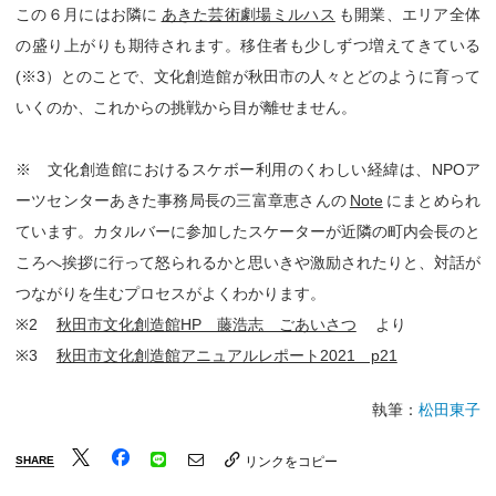
この６月にはお隣に
あきた芸術劇場ミルハス
も開業、エリア全体
の盛り上がりも期待されます。移住者も少しずつ増えてきている
(※3）とのことで、文化創造館が秋田市の人々とどのように育って
いくのか、これからの挑戦から目が離せません。
※ 文化創造館におけるスケボー利用のくわしい経緯は、NPOア
ーツセンターあきた事務局長の三富章恵さんの
Note
にまとめられ
ています。カタルバーに参加したスケーターが近隣の町内会長のと
ころへ挨拶に行って怒られるかと思いきや激励されたりと、対話が
つながりを生むプロセスがよくわかります。
※2
秋田市文化創造館HP 藤浩志 ごあいさつ
より
※3
秋田市文化創造館アニュアルレポート2021 p21
執筆：
松田東子
SHARE
リンクをコピー