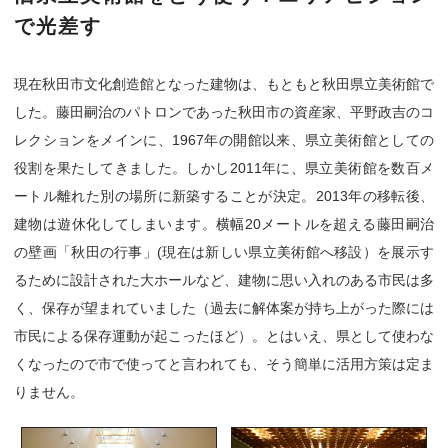
で光差す
現在秋田市文化創造館となった建物は、もともと秋田県立美術館で
した。藤田嗣治のパトロンであった秋田市の資産家、平野政吉のコ
レクションをメインに、1967年の開館以来、県立美術館としての
役割を果たしてきました。しかし2011年に、県立美術館を数百メ
ートル離れた別の場所に新築することが決定。2013年の移転後、
建物は遊休化してしまいます。横幅20メートルを超える藤田嗣治
の壁画「秋田の行事」(現在は新しい県立美術館へ移設）を展示す
るために設計された大ホールなど、建物に思い入れのある市民は多
く、保存が望まれていました（過去に解体案が持ち上がった際には
市民による保存運動が起こったほど）。とはいえ、県として使わな
くなったので市で使ってと言われても、そう簡単に活用方策は定ま
りません。