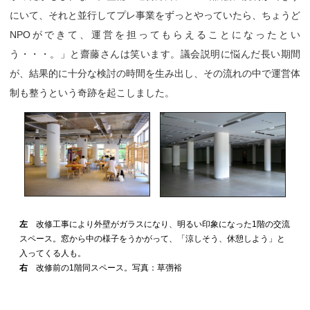
にいて、それと並行してプレ事業をずっとやっていたら、ちょうど
NPOができて、運営を担ってもらえることになったとい
う・・・。」と齋藤さんは笑います。議会説明に悩んだ長い期間
が、結果的に十分な検討の時間を生み出し、その流れの中で運営体
制も整うという奇跡を起こしました。
左
改修工事により外壁がガラスになり、明るい印象になった1階の交流
スペース。窓から中の様子をうかがって、「涼しそう、休憩しよう」と
入ってくる人も。
右
改修前の1階同スペース。写真：草彅裕