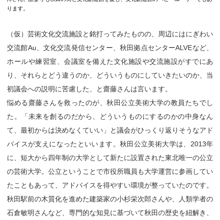
ります。
（仮）芸術文化交流施設と銘打ってみたものの、周辺にはにぎわい
交流館Au、文化交流発信センター、秋田拠点センターALVEなど、
ホールや練習室、会議室を備えた文化施設や交流施設がすでにあ
り、それらとどう違うのか、どういうものにしていきたいのか、当
初議会への説明に苦慮した、と齋藤さんは言います。
悩める齋藤さんを救ったのが、秋田公立美術大学の教員たちでし
た。「未来を創るのだから、どういうものにするのかの中身なん
て、最初からは決めなくていい」と議会がひっくり返りそうなアド
バイスが支えになったといいます。秋田公立美術大学は、2013年
に、短大から四年制の大学として新たに設置された東北唯一の公立
の芸術大学。公立ということで市役所職員も大学運営に参画してい
たこともあって、アドバイスを得やすい環境が整っていたのです。
秋田駅前の木質化を進めた建築家の小杉栄次郎さんや、人類学者の
石倉敏明さんなど、専門的な知見に基づいて秋田の歴史を紐解き、