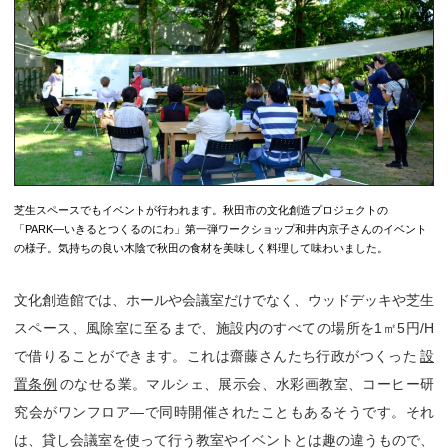
芝生スペースでもイベントが行われます。秋田市の文化創造プロジェクトの
「PARK―いきるとつくるのにわ」第一弾ワークショップ和井内京子さんのイベント
の様子。気持ちの良い木陰で秋田の食材を美味しく料理して味わいました。
文化創造館では、ホールや会議室だけでなく、ウッドデッキや芝生
スペース、風除室に至るまで、施設内のすべての場所を1㎡5円/H
で借りることができます。これは齋藤さんたち行政がつくった
設
置条例
のなせる業。マルシェ、展示会、水彩画教室、コーヒー研
究会がワンフロア―で同時開催されたこともあるそうです。それ
は、貸し会議室を使って行う教室やイベントとは趣の違うもので、