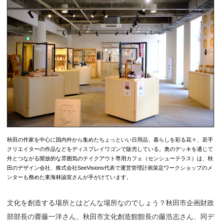
秋田の作家を中心に国内外から集めたちょっといい日用品、暮らしを彩る花々、若手
クリエイターの作品などをディスプレイワゴンで販売している。奥のデッキを通じて
外とつながる開放的な雰囲気のテイクアウト専用カフェ（センシューテラス）は、秋
田のデザイン会社、株式会社SeeVisions代表で運営管理計画策定ワークショップのメ
ンターも務めた東海林諭宣さんが手がけています。
文化を創造する場所とはどんな場所なのでしょう？秋田市企画財政
部部長の齋藤一洋さん、秋田市文化創造館館長の藤浩志さん、同デ