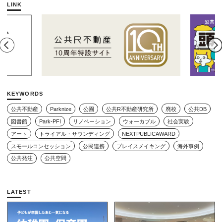
公園のんびりデー」レ
LINK
ポート
KEYWORDS
公共不動産
Parknize
公園
公共R不動産研究所
廃校
公共DB
図書館
Park-PFI
リノベーション
ウォーカブル
社会実験
アート
トライアル・サウンディング
NEXTPUBLICAWARD
スモールコンセッション
公民連携
プレイスメイキング
海外事例
公共発注
公共空間
LATEST