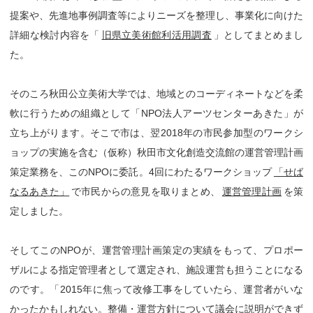
提案や、先進地事例調査等によりニーズを整理し、事業化に向けた
詳細な検討内容を「
旧県立美術館利活用調査
」としてまとめまし
た。
そのころ秋田公立美術大学では、地域とのコーディネートなどを柔
軟に行うための組織として「NPO法人アーツセンターあきた」が
立ち上がります。そこで市は、翌2018年の市民参加型のワークシ
ョップの実施を含む（仮称）秋田市文化創造交流館の運営管理計画
策定業務を、このNPOに委託。4回にわたるワークショップ
「せば
なるあきた」
で市民からの意見を取りまとめ、
運営管理計画
を策
定しました。
そしてこのNPOが、運営管理計画策定の実績をもって、プロポー
ザルによる指定管理者として選定され、施設運営も担うことになる
のです。「2015年に焦って改修工事をしていたら、運営者がいな
かったかもしれない。整備・運営方針について議会に説明ができず