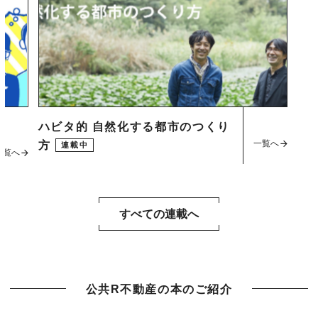
ハビタ的 自然化する都市のつくり
一覧へ
方
連載中
一覧へ
すべての連載へ
公共R不動産の本のご紹介