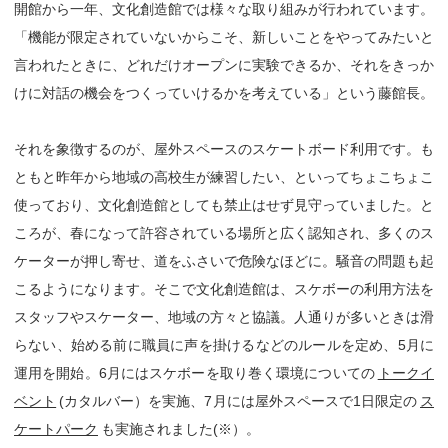
開館から一年、文化創造館では様々な取り組みが行われています。
「機能が限定されていないからこそ、新しいことをやってみたいと
言われたときに、どれだけオープンに実験できるか、それをきっか
けに対話の機会をつくっていけるかを考えている」という藤館長。
それを象徴するのが、屋外スペースのスケートボード利用です。も
ともと昨年から地域の高校生が練習したい、といってちょこちょこ
使っており、文化創造館としても禁止はせず見守っていました。と
ころが、春になって許容されている場所と広く認知され、多くのス
ケーターが押し寄せ、道をふさいで危険なほどに。騒音の問題も起
こるようになります。そこで文化創造館は、スケボーの利用方法を
スタッフやスケーター、地域の方々と協議。人通りが多いときは滑
らない、始める前に職員に声を掛けるなどのルールを定め、5月に
運用を開始。6月にはスケボーを取り巻く環境についての
トークイ
ベント
(カタルバー）を実施、7月には屋外スペースで1日限定の
ス
ケートパーク
も実施されました(※）。