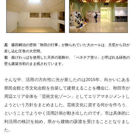
左
藤田嗣治の壁画「秋田の行事」が飾られていた大ホールは、天窓から日が
差し込む圧巻の大空間。
右
曲げわっぱを使用した天井の装飾や、「べネチア塗り」と呼ばれる緑色の
壁も建築当初のまま残されています。
そんな中、活用の方向性に光が差したのは2015年。向かいにある
県民会館と市文化会館を合築して建替えることを機会に、秋田市が
周辺エリア全体を「芸術文化ゾーン」としてエリアマネジメントし
ようという方針をまとめました。芸術文化に資する何かを作ろう、
ということでようやく活用計画が動き出したのです。市は具体的に
利活用の検討を始め、県から建物の譲渡を受けることとなりまし
た。