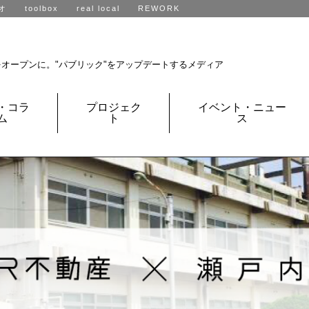
オ
toolbox
real local
REWORK
R不動産、全国に展開中です。
をオープンに。
"パブリック"をアップデートするメディア
・コラ
プロジェク
イベント・ニュー
ム
ト
ス