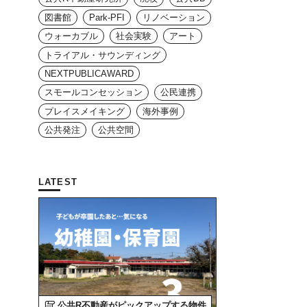
図書館
Park-PFI
リノベーション
ウォーカブル
社会実験
アート
トライアル・サウンディング
NEXTPUBLICAWARD
スモールコンセッション
公民連携
プレイスメイキング
海外事例
公共発注
公共空間
LATEST
公共R不動産がピックアップする物件