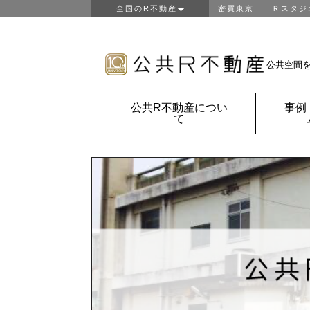
全国のR不動産
密買東京
Ｒスタジ
東京R不動産
山形R不動産
房総R不動産
公共空間
鎌倉Ｒ不動産
金沢Ｒ不動産
公共R不動産につい
事例
京都Ｒ不動産
て
大阪Ｒ不動産
神戸Ｒ不動産
福岡Ｒ不動産
鹿児島Ｒ不動産
団地Ｒ不動産
公共Ｒ不動産