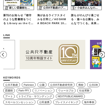
新しい図書館をめぐる旅
公共R不動産のプロジェクトスタディ
小金井みんなの公園プロジェクト「play here」
新刊のお知らせ『都市
海があるライフスタイ
誰もがのんびり過ごせ
のような図書館をつく
ルを日常に／AOSHIM
る・遊べる公園を、み
る Library as the Cit
A BEACH PARK 10年
んなでつくる。未来の
y』
の軌跡とエリアリノベ
ための練習場としての
ーションのいま
公園を目指した「栗山
公園のんびりデー」レ
LINK
ポート
KEYWORDS
公共不動産
Parknize
公園
公共R不動産研究所
廃校
公共DB
図書館
Park-PFI
リノベーション
ウォーカブル
社会実験
アート
トライアル・サウンディング
NEXTPUBLICAWARD
スモールコンセッション
公民連携
プレイスメイキング
海外事例