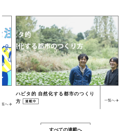
ハビタ的 自然化する都市のつくり
一覧へ
方
連載中
一覧へ
すべての連載へ