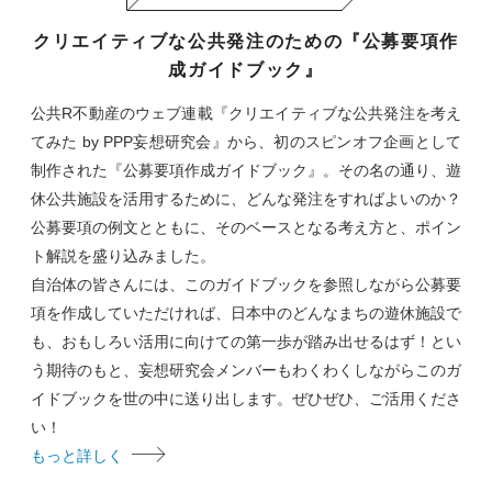
クリエイティブな公共発注のための『公募要項作
成ガイドブック』
公共R不動産のウェブ連載『クリエイティブな公共発注を考え
てみた by PPP妄想研究会』から、初のスピンオフ企画として
制作された『公募要項作成ガイドブック』。その名の通り、遊
休公共施設を活用するために、どんな発注をすればよいのか？
公募要項の例文とともに、そのベースとなる考え方と、ポイン
ト解説を盛り込みました。
自治体の皆さんには、このガイドブックを参照しながら公募要
項を作成していただければ、日本中のどんなまちの遊休施設で
も、おもしろい活用に向けての第一歩が踏み出せるはず！とい
う期待のもと、妄想研究会メンバーもわくわくしながらこのガ
イドブックを世の中に送り出します。ぜひぜひ、ご活用くださ
い！
もっと詳しく