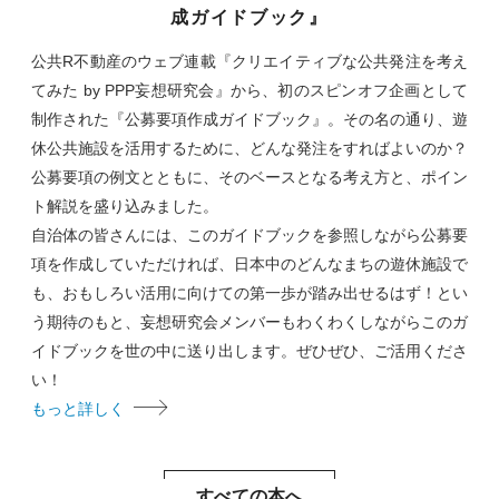
成ガイドブック』
公共R不動産のウェブ連載『クリエイティブな公共発注を考え
てみた by PPP妄想研究会』から、初のスピンオフ企画として
制作された『公募要項作成ガイドブック』。その名の通り、遊
休公共施設を活用するために、どんな発注をすればよいのか？
公募要項の例文とともに、そのベースとなる考え方と、ポイン
ト解説を盛り込みました。
自治体の皆さんには、このガイドブックを参照しながら公募要
項を作成していただければ、日本中のどんなまちの遊休施設で
も、おもしろい活用に向けての第一歩が踏み出せるはず！とい
う期待のもと、妄想研究会メンバーもわくわくしながらこのガ
イドブックを世の中に送り出します。ぜひぜひ、ご活用くださ
い！
もっと詳しく
すべての本へ