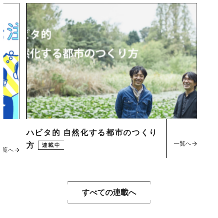
ハビタ的 自然化する都市のつくり
一覧へ
方
連載中
一覧へ
すべての連載へ