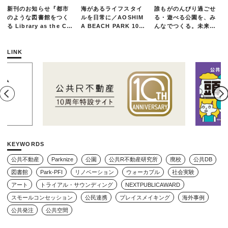
新刊のお知らせ『都市
海があるライフスタイ
誰もがのんびり過ごせ
のような図書館をつく
ルを日常に／AOSHIM
る・遊べる公園を、み
る Library as the Cit
A BEACH PARK 10年
んなでつくる。未来の
y』
の軌跡とエリアリノベ
ための練習場としての
ーションのいま
公園を目指した「栗山
公園のんびりデー」レ
LINK
ポート
KEYWORDS
公共不動産
Parknize
公園
公共R不動産研究所
廃校
公共DB
図書館
Park-PFI
リノベーション
ウォーカブル
社会実験
アート
トライアル・サウンディング
NEXTPUBLICAWARD
スモールコンセッション
公民連携
プレイスメイキング
海外事例
公共発注
公共空間