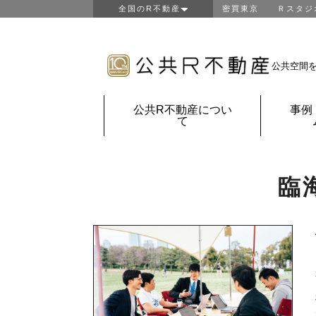
全国のR不動産
密買東京
Ｒスタジ
東京R不動産
山形R不動産
房総R不動産
公共空間
鎌倉Ｒ不動産
金沢Ｒ不動産
公共R不動産につい
事例
京都Ｒ不動産
て
大阪Ｒ不動産
神戸Ｒ不動産
福岡Ｒ不動産
臨
鹿児島Ｒ不動産
団地Ｒ不動産
公共Ｒ不動産