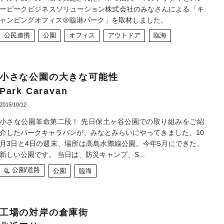
不動産以外でも、いろいろやってます。
ーピークビジネスソリューション株式会社のみなさんによる「キ
ャンピングオフィス＠臨港パーク」を取材しました。
公民連携
公園
オフィス
アウトドア
臨海
小さな公園の大きな可能性
Park Caravan
2015/10/12
小さな公園革命第二段！ 先日保土ヶ谷公園での取り組みをご紹
介したパークキャラバンが、みなとみらいにやってきました。10
月3日と4日の週末、場所は高島水際線公園。今年5月にできた、
新しい公園です。 当日は、防災キャンプ、S...
公園/道路
公園
臨海
工場の対岸の倉庫街