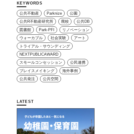
KEYWORDS
公共不動産
Parknize
公園
公共R不動産研究所
廃校
公共DB
図書館
Park-PFI
リノベーション
ウォーカブル
社会実験
アート
トライアル・サウンディング
NEXTPUBLICAWARD
スモールコンセッション
公民連携
プレイスメイキング
海外事例
公共発注
公共空間
LATEST