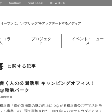
オ
toolbox
real local
REWORK
R不動産、全国に展開中です。
をオープンに。
"パブリック"をアップデートするメディア
・コラ
プロジェク
イベント・ニュー
ム
ト
ス
海
に関する記事
働く人の公園活用 キャンピングオフィス！
@臨港パーク
2019/3/30
横浜市「都心臨海部の魅力向上につながる横浜市公共空間活用モ
デル事業」の一環で実施された、NPO法人ハマのトウダイとスノ