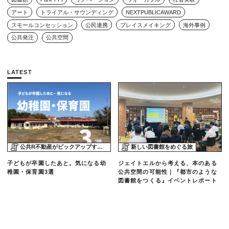
アート
トライアル・サウンディング
NEXTPUBLICAWARD
スモールコンセッション
公民連携
プレイスメイキング
海外事例
公共発注
公共空間
LATEST
公共R不動産がピックアップする物件
新しい図書館をめぐる旅
子どもが卒園したあと。気になる幼
ジェイトエルから考える、本のある
稚園・保育園3選
公共空間の可能性｜『都市のような
図書館をつくる』イベントレポート