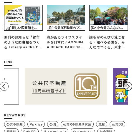
新しい図書館をめぐる旅
公共R不動産のプロジェクトスタディ
小金井みんなの公園プロジェクト「play here」
新刊のお知らせ『都市
海があるライフスタイ
誰もがのんびり過ごせ
のような図書館をつく
ルを日常に／AOSHIM
る・遊べる公園を、み
る Library as the Cit
A BEACH PARK 10年
んなでつくる。未来の
y』
の軌跡とエリアリノベ
ための練習場としての
ーションのいま
公園を目指した「栗山
公園のんびりデー」レ
LINK
ポート
KEYWORDS
公共不動産
Parknize
公園
公共R不動産研究所
廃校
公共DB
図書館
Park-PFI
リノベーション
ウォーカブル
社会実験