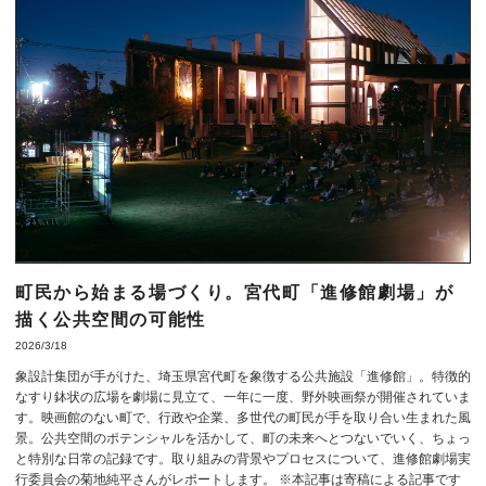
町民から始まる場づくり。宮代町「進修館劇場」が
描く公共空間の可能性
2026/3/18
象設計集団が手がけた、埼玉県宮代町を象徴する公共施設「進修館」。特徴的
なすり鉢状の広場を劇場に見立て、一年に一度、野外映画祭が開催されていま
す。映画館のない町で、行政や企業、多世代の町民が手を取り合い生まれた風
景。公共空間のポテンシャルを活かして、町の未来へとつないでいく、ちょっ
と特別な日常の記録です。取り組みの背景やプロセスについて、進修館劇場実
行委員会の菊地純平さんがレポートします。 ※本記事は寄稿による記事です