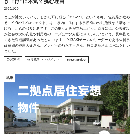
き上げ”に本気で挑む理由
2026/2/20
どこか謎めいていて、しかし耳に残る「MIGAKI」という名称。 佐賀県が進め
る「MIGAKIプロジェクト」は、県内に点在する県所有の公共施設を「磨き上
げる」ための取り組みです。この取り組みが立ち上がった背景には、公共施設
が社会状況の変化や利用者のニーズに十分対応できていないという、長年抱え
てきた課題認識があったといいます。 MIGAKIチームのリーダーである佐賀県
政策部の納富大介さん、メンバーの垣永美里さん、原口夏葵さんにお話を伺い
ました。
公民連携
公共施設マネジメント
migakiproject
執筆