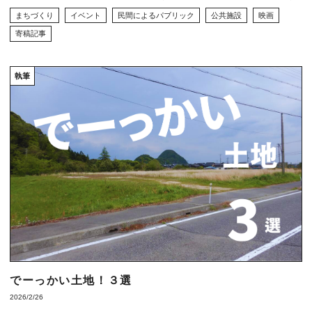
まちづくり
イベント
民間によるパブリック
公共施設
映画
寄稿記事
執筆
でーっかい土地！３選
2026/2/26