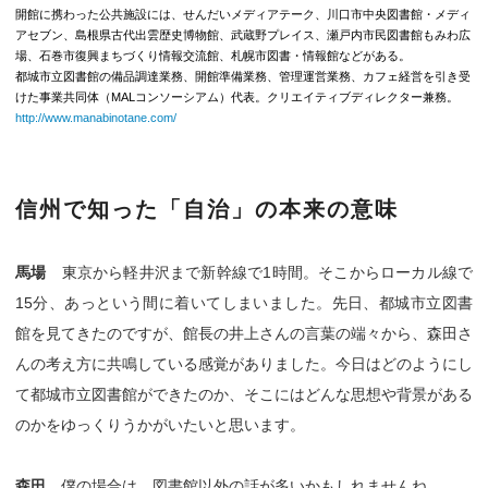
開館に携わった公共施設には、せんだいメディアテーク、川口市中央図書館・メディ
アセブン、島根県古代出雲歴史博物館、武蔵野プレイス、瀬戸内市民図書館もみわ広
場、石巻市復興まちづくり情報交流館、札幌市図書・情報館などがある。
都城市立図書館の備品調達業務、開館準備業務、管理運営業務、カフェ経営を引き受
けた事業共同体（MALコンソーシアム）代表。クリエイティブディレクター兼務。
http://www.manabinotane.com/
信州で知った「自治」の本来の意味
馬場
東京から軽井沢まで新幹線で1時間。そこからローカル線で
15分、あっという間に着いてしまいました。先日、都城市立図書
館を見てきたのですが、館長の井上さんの言葉の端々から、森田さ
んの考え方に共鳴している感覚がありました。今日はどのようにし
て都城市立図書館ができたのか、そこにはどんな思想や背景がある
のかをゆっくりうかがいたいと思います。
森田
僕の場合は、図書館以外の話が多いかもしれませんね。