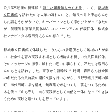
公共R不動産の新連載「
新しい図書館をめぐる旅
」にて、
都城市
立図書館
を訪れたのは去年の暮れのこと。館長の井上康志さんか
らお話をうかがう中で、キーパーソンとして浮かび上がってきたの
が、管理運営事業共同体MALコンソーシアムの代表団体・株式会
社マナビノタネ森田秀之さんの存在でした。
都城市立図書館で体験した、みんなの居場所として地域の人が集
い、社会性を育み実践する場として機能する新しい公共図書館像。
そのメッセージの源泉に触れたい思いに駆られて、私たちは森田さ
んのもとを訪ねました。東京から新幹線で1時間。森田さんは全国
の名だたる公共施設の開館支援を行いながら、長野県軽井沢町の隣
町、御代田町に居を構え、無農薬で米をつくり、薪をつくるために
木を伐って山も守り、自ら実践者として自然と一体になって生き抜
くための実験と場づくりを行っています。