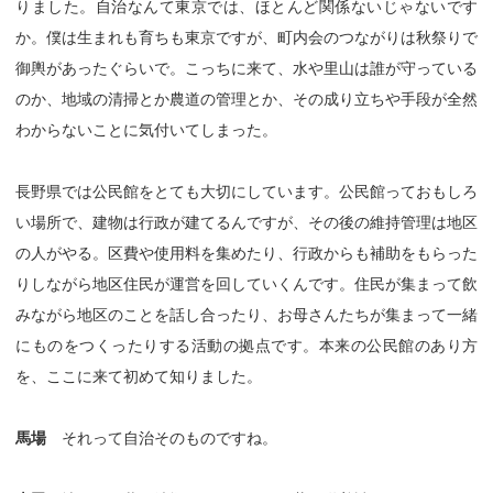
りました。自治なんて東京では、ほとんど関係ないじゃないです
か。僕は生まれも育ちも東京ですが、町内会のつながりは秋祭りで
御輿があったぐらいで。こっちに来て、水や里山は誰が守っている
のか、地域の清掃とか農道の管理とか、その成り立ちや手段が全然
わからないことに気付いてしまった。
長野県では公民館をとても大切にしています。公民館っておもしろ
い場所で、建物は行政が建てるんですが、その後の維持管理は地区
の人がやる。区費や使用料を集めたり、行政からも補助をもらった
りしながら地区住民が運営を回していくんです。住民が集まって飲
みながら地区のことを話し合ったり、お母さんたちが集まって一緒
にものをつくったりする活動の拠点です。本来の公民館のあり方
を、ここに来て初めて知りました。
馬場
それって自治そのものですね。