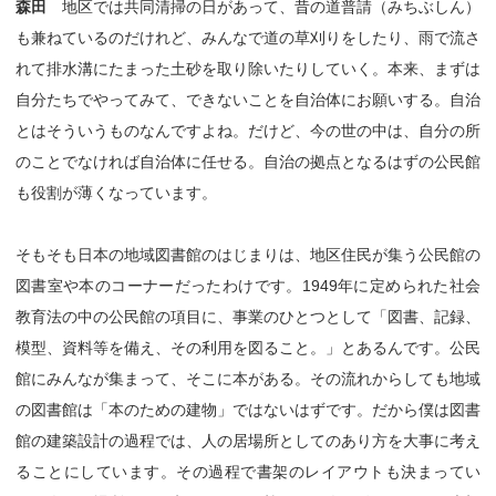
森田
地区では共同清掃の日があって、昔の道普請（みちぶしん）
も兼ねているのだけれど、みんなで道の草刈りをしたり、雨で流さ
れて排水溝にたまった土砂を取り除いたりしていく。本来、まずは
自分たちでやってみて、できないことを自治体にお願いする。自治
とはそういうものなんですよね。だけど、今の世の中は、自分の所
のことでなければ自治体に任せる。自治の拠点となるはずの公民館
も役割が薄くなっています。
そもそも日本の地域図書館のはじまりは、地区住民が集う公民館の
図書室や本のコーナーだったわけです。1949年に定められた社会
教育法の中の公民館の項目に、事業のひとつとして「図書、記録、
模型、資料等を備え、その利用を図ること。」とあるんです。公民
館にみんなが集まって、そこに本がある。その流れからしても地域
の図書館は「本のための建物」ではないはずです。だから僕は図書
館の建築設計の過程では、人の居場所としてのあり方を大事に考え
ることにしています。その過程で書架のレイアウトも決まってい