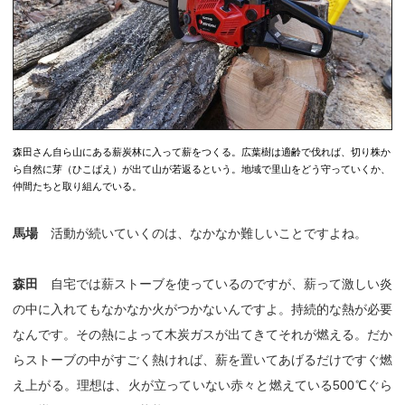
森田さん自ら山にある薪炭林に入って薪をつくる。広葉樹は適齢で伐れば、切り株か
ら自然に芽（ひこばえ）が出て山が若返るという。地域で里山をどう守っていくか、
仲間たちと取り組んでいる。
馬場
活動が続いていくのは、なかなか難しいことですよね。
森田
自宅では薪ストーブを使っているのですが、薪って激しい炎
の中に入れてもなかなか火がつかないんですよ。持続的な熱が必要
なんです。その熱によって木炭ガスが出てきてそれが燃える。だか
らストーブの中がすごく熱ければ、薪を置いてあげるだけですぐ燃
え上がる。理想は、火が立っていない赤々と燃えている500℃ぐら