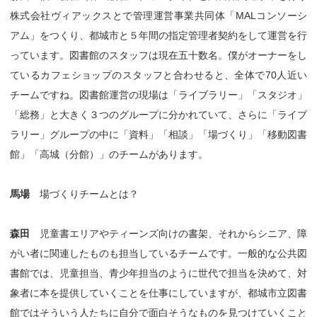
株式会社ヴィアックスとで管理運営事業共同体「MALコンソーシ
アム」をつくり、都城市と５年間の指定管理者契約をして運営を行
っています。図書館のスタッフは現在五十数名。僕がオーナーをし
ているカフェショップのスタッフと合わせると、全体で70人近い
チームですね。図書館運営の現場は「ライブラリー」「スタジオ」
「総務」と大きく３つのグループに分かれていて、さらに「ライブ
ラリー」グループの中に「資料」「相談」「場づくり」「移動図書
館」「高城（分館）」のチームがあります。
馬場
場づくりチームとは？
森田
児童書エリアやティーンズ向けの書架、それからシニア、障
がい者に関連したものも担当しているチームです。一般的な公共図
書館では、児童担当、青少年担当のように世代で担当を決めて、対
象者に本を提供していくことを仕事にしていますが、都城市立図書
館ではそういう人たちに自分で面白そうなものを見つけていくこと