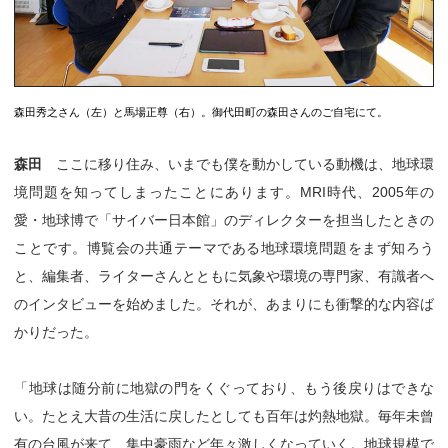
森田秀之さん（左）と馬場正尊（右）。御代田町の森田さんのご自宅にて。
森田
ここに移り住み、いまでも僕を動かしている動機は、地球環
境問題を知ってしまったことにあります。MRI時代、2005年の
愛・地球博で「サイバー日本館」のディレクターを担当したときの
ことです。博覧会の共通テーマである地球環境問題をまず知ろう
と、編集者、ライターさんとともに気象や環境の専門家、有識者へ
のインタビューを始めました。それが、あまりにも衝撃的な内容ば
かりだった。
「地球は随分前に地獄の門をくぐっており、もう後戻りはできな
い。たとえ大昔の生活に戻したとしても百年は灼熱地獄。毎年未曾
有の台風が来て、集中豪雨など年々激しくなっていく。地球規模で