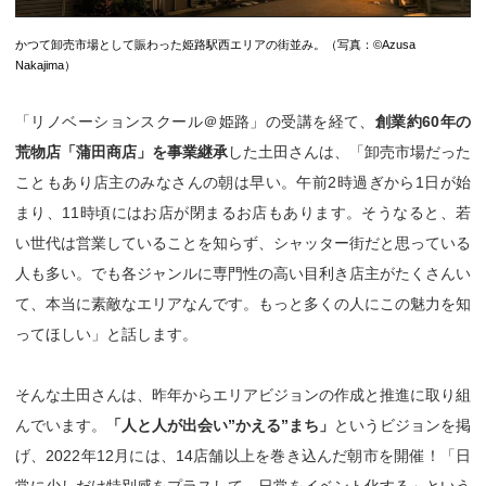
かつて卸売市場として賑わった姫路駅西エリアの街並み。（写真：©Azusa
Nakajima）
「リノベーションスクール＠姫路」の受講を経て、
創業約60年の
荒物店「蒲田商店」を事業継承
した土田さんは、「卸売市場だった
こともあり店主のみなさんの朝は早い。午前2時過ぎから1日が始
まり、11時頃にはお店が閉まるお店もあります。そうなると、若
い世代は営業していることを知らず、シャッター街だと思っている
人も多い。でも各ジャンルに専門性の高い目利き店主がたくさんい
て、本当に素敵なエリアなんです。もっと多くの人にこの魅力を知
ってほしい」と話します。
そんな土田さんは、昨年からエリアビジョンの作成と推進に取り組
んでいます。
「人と人が出会い”かえる”まち」
というビジョンを掲
げ、2022年12月には、14店舗以上を巻き込んだ朝市を開催！「日
常に少しだけ特別感をプラスして、日常をイベント化する」という