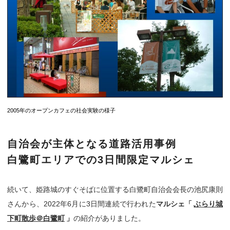
2005年のオープンカフェの社会実験の様子
自治会が主体となる道路活用事例
白鷺町エリアでの3日間限定マルシェ
続いて、姫路城のすぐそばに位置する白鷺町自治会会長の池尻康則
さんから、2022年6月に3日間連続で行われた
マルシェ「
ぶらり城
下町散歩＠白鷺町
」
の紹介がありました。