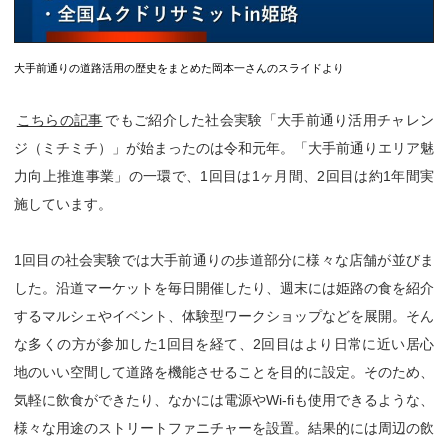
大手前通りの道路活用の歴史をまとめた岡本一さんのスライドより
こちらの記事
でもご紹介した社会実験「大手前通り活用チャレン
ジ（ミチミチ）」が始まったのは令和元年。「大手前通りエリア魅
力向上推進事業」の一環で、1回目は1ヶ月間、2回目は約1年間実
施しています。
1回目の社会実験では大手前通りの歩道部分に様々な店舗が並びま
した。沿道マーケットを毎日開催したり、週末には姫路の食を紹介
するマルシェやイベント、体験型ワークショップなどを展開。そん
な多くの方が参加した1回目を経て、2回目はより日常に近い居心
地のいい空間して道路を機能させることを目的に設定。そのため、
気軽に飲食ができたり、なかには電源やWi-fiも使用できるような、
様々な用途のストリートファニチャーを設置。結果的には周辺の飲