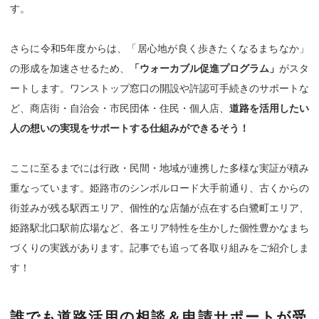
す。
さらに令和5年度からは、「居心地が良く歩きたくなるまちなか」
の形成を加速させるため、
「ウォーカブル促進プログラム」
がスタ
ートします。ワンストップ窓口の開設や許認可手続きのサポートな
ど、商店街・自治会・市民団体・住民・個人店、
道路を活用したい
人の想いの実現をサポートする仕組みができるそう！
ここに至るまでには行政・民間・地域が連携した多様な実証が積み
重なっています。姫路市のシンボルロード大手前通り、古くからの
街並みが残る駅西エリア、個性的な店舗が点在する白鷺町エリア、
姫路駅北口駅前広場など、各エリア特性を生かした個性豊かなまち
づくりの実践があります。記事でも追って各取り組みをご紹介しま
す！
誰でも道路活用の相談＆申請サポートが受