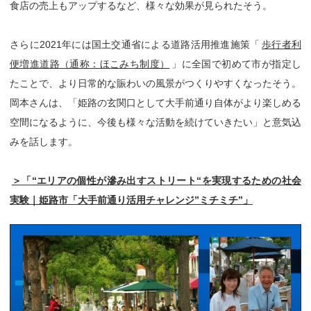
食店の売上もアップするなど、様々な効果が見られたそう。
さらに2021年には国土交通省による道路活用推進施策「
歩行者利
便増進道路（通称：ほこみち制度）
」に全国で初めて市が指定し
たことで、より日常的な賑わいの風景がつくりやすくなったそう。
岡本さんは、「姫路の玄関口として大手前通り自体がより楽しめる
空間になるように、今後も様々な活動を続けていきたい」と意気込
みを話します。
＞「“エリアの個性が滲み出すストリート“を実現するための社会
実験｜姫路市「大手前通り活用チャレンジ”ミチミチ”」