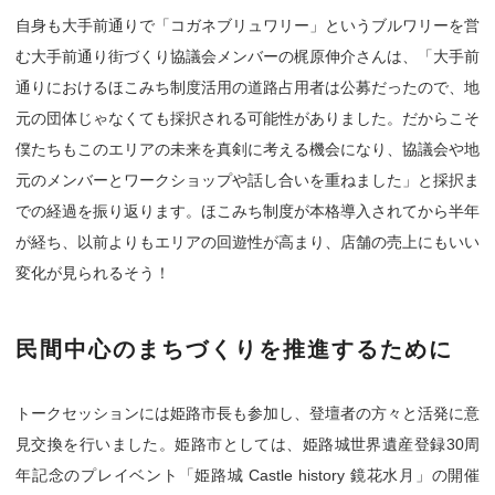
自身も大手前通りで「コガネブリュワリー」というブルワリーを営
む大手前通り街づくり協議会メンバーの梶原伸介さんは、「大手前
通りにおけるほこみち制度活用の道路占用者は公募だったので、地
元の団体じゃなくても採択される可能性がありました。だからこそ
僕たちもこのエリアの未来を真剣に考える機会になり、協議会や地
元のメンバーとワークショップや話し合いを重ねました」と採択ま
での経過を振り返ります。ほこみち制度が本格導入されてから半年
が経ち、以前よりもエリアの回遊性が高まり、店舗の売上にもいい
変化が見られるそう！
民間中心のまちづくりを推進するために
トークセッションには姫路市長も参加し、登壇者の方々と活発に意
見交換を行いました。姫路市としては、姫路城世界遺産登録30周
年記念のプレイベント「姫路城 Castle history 鏡花水月」の開催