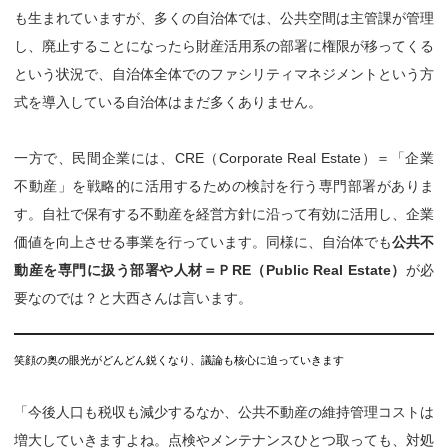
も生まれていますが、多くの自治体では、公共空間は主管課が管理
し、廃止することになったら財産活用系の部署に権限が移ってくる
という状況で、自治体全体でのファシリティマネジメントという方
式を導入している自治体はまだ多くありません。
一方で、民間企業には、CRE（Corporate Real Estate）＝「企業
不動産」を戦略的に活用するための検討を行う専門部署がありま
す。自社で保有する不動産を経営方針に沿って有効に活用し、企業
価値を向上させる事業を行っています。同様に、自治体でも
公共不
動産を専門に扱う部署や人材＝ＰRE（Public Real Estate）
が必
要なのでは？と大西さんは言います。
笑顔の奥の眼光がどんどん鋭くなり、議論も核心に迫っていきます
「今後人口も税収も減少するなか、公共不動産の維持管理コストは
増大していきますよね。点検やメンテナンスひとつ取っても、対処