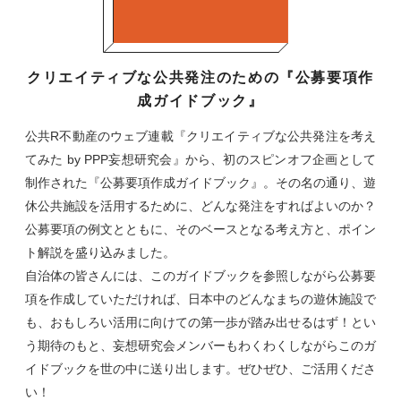
クリエイティブな公共発注のための『公募要項作
成ガイドブック』
公共R不動産のウェブ連載『クリエイティブな公共発注を考え
てみた by PPP妄想研究会』から、初のスピンオフ企画として
制作された『公募要項作成ガイドブック』。その名の通り、遊
休公共施設を活用するために、どんな発注をすればよいのか？
公募要項の例文とともに、そのベースとなる考え方と、ポイン
ト解説を盛り込みました。
自治体の皆さんには、このガイドブックを参照しながら公募要
項を作成していただければ、日本中のどんなまちの遊休施設で
も、おもしろい活用に向けての第一歩が踏み出せるはず！とい
う期待のもと、妄想研究会メンバーもわくわくしながらこのガ
イドブックを世の中に送り出します。ぜひぜひ、ご活用くださ
い！