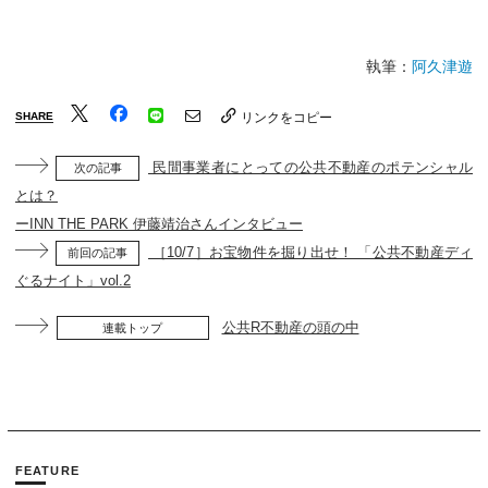
執筆：
阿久津遊
SHARE
リンクをコピー
民間事業者にとっての公共不動産のポテンシャル
次の記事
とは？
ーINN THE PARK 伊藤靖治さんインタビュー
［10/7］お宝物件を掘り出せ！ 「公共不動産ディ
前回の記事
ぐるナイト」vol.2
公共R不動産の頭の中
連載トップ
FEATURE