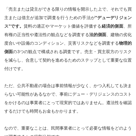
「売主または貸主ができる限りの情報を開示した上で、それでも買
主または借主が追加で調査を行うための手法が
”デューデリジェン
ス”です。
賃料の適正やマーケット価値を評価する
経済的側面
、所
有権の正当性や遵法性の観点などを調査する
法的側面
、建物の劣化
度合いや設備のコンディション、災害リスクなどを調査する
物理的
側面
の3つの観点で構成される調査です。売主・買主双方のリスク
を減らし、合意して契約を進めるためのステップとして重要な位置
付けです。
ただ、公共不動産の場合は事前情報が少なく、かつ入札しても決ま
らない可能性があるなかで、事前にデュー・デリジェンスのコスト
をかけるのは事業者にとって現実的ではありません。遵法性を確認
するだけでも時間もお金もかかります。
なので、重要なことは、民間事業者にとって必要な情報をどのよう