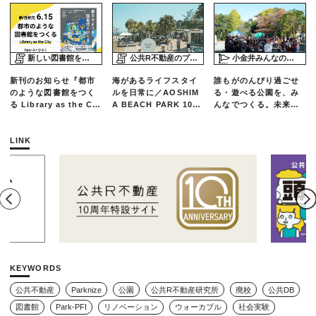
新しい図書館をめぐる旅
公共R不動産のプロジェクトスタディ
小金井みんなの公園プロジェクト「play here」
新刊のお知らせ『都市
海があるライフスタイ
誰もがのんびり過ごせ
のような図書館をつく
ルを日常に／AOSHIM
る・遊べる公園を、み
る Library as the Cit
A BEACH PARK 10年
んなでつくる。未来の
y』
の軌跡とエリアリノベ
ための練習場としての
ーションのいま
公園を目指した「栗山
公園のんびりデー」レ
LINK
ポート
KEYWORDS
公共不動産
Parknize
公園
公共R不動産研究所
廃校
公共DB
図書館
Park-PFI
リノベーション
ウォーカブル
社会実験