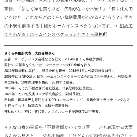
改修すべき場所、おおよその費用を見極め、アドバイスをする専門
業務。「新しく家を買うけど、欠陥がないか不安！」「長く住んで
いるけど、これからどのくらい修繕費用がかかるんだろう？」等々
の不安を解消する手段がホームインスペクションです。＞
初めて
でもわかる！ホームインスペクションとさくら事務所
さくら事務所代表 大西倫加さん
広告・マーケティング会社などを経て、2004年さくら事務所参画。
同社で 広報室を立ち上げ、マーケティングPR全般を行う。
2011年取締役に就任し、経営企画を担当。2013年1月に代表取締役就任。
2008年にはNPO法人 日本ホームインスペクターズ協会の設立から携わり、同協会理
事に就任。10年間理事を務め、2019年に退任。
2018年、らくだ不動産株式会社設立。代表取締役社長就任。
2021年、だいち災害リスク研究所設立。副所長就任。
不動産・建築業界を専門とするPRコンサルティング、書籍企画・ライティングなど
も行っており、執筆協力・出版や講演多数。
神社めぐり、神代・古代史、オラクルカードが趣味で活字中毒。
そんな自身の事業を「不動産版かかりつけ医！」とも表現する大西
さんから見ると、「公共不動産」にはどんな可能性があるのでしょ