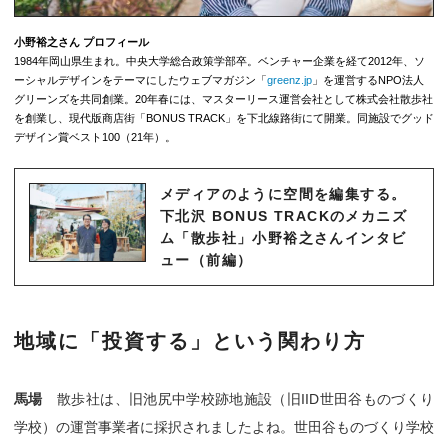
小野裕之さん プロフィール
1984年岡山県生まれ。中央大学総合政策学部卒。ベンチャー企業を経て2012年、ソ
ーシャルデザインをテーマにしたウェブマガジン「
greenz.jp
」を運営するNPO法人
グリーンズを共同創業。20年春には、マスターリース運営会社として株式会社散歩社
を創業し、現代版商店街「BONUS TRACK」を下北線路街にて開業。同施設でグッド
デザイン賞ベスト100（21年）。
メディアのように空間を編集する。
下北沢 BONUS TRACKのメカニズ
ム「散歩社」小野裕之さんインタビ
ュー（前編）
地域に「投資する」という関わり方
馬場
散歩社は、旧池尻中学校跡地施設（旧IID世田谷ものづくり
学校）の運営事業者に採択されましたよね。世田谷ものづくり学校