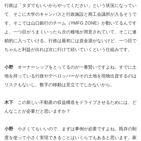
行政は「タダでもいいからやってください」という状況になってい
て、そこに大学のキャンパスと行政施設と商工会議所が入るそうで
す。そこでは山口銀行のチーム（YMFG ZONE）が動いてるんです
よ。一つ目がうまくいったら次の種地が用意されていて、そこに連
鎖的に入っていける。行政は最初には資金源がないけど、一つ目で
ちゃんと利益が出れば次に行けて続いていくという仕組みです。
小野
オーナーシップをとってるのが一番賢いですよね。すでに土
地を持っている行政やデベロッパーがその土地を現物出資するのは
リスクもないし、数字の移動は見立てでしかないから。
木下
この新しい不動産の収益構造をドライブさせるためには、ど
んなことが必要だと思いますか？
小野
小さくてもいいので、まずは事例が必要ですよね。既存の制
度を使って小さく実現できることはいくらでもあると思います。家