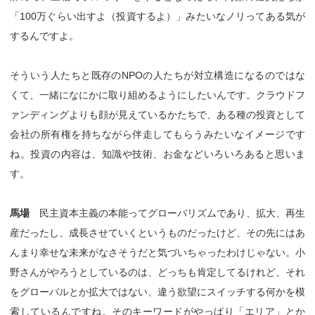
「100万ぐらい出すよ（投資するよ）」みたいなノリってある気が
するんですよ。
そういう人たちと既存のNPOの人たちが対立構造になるのではな
くて、一緒になにかに取り組めるようにしたいんです。クラウドフ
ァンディングよりも顔が見えているかたちで、ある種の投資として
会社の所有権を持ちながら伴走してもらうみたいなイメージです
ね。投資の内容は、知識や技術、お金などいろいろあると思いま
す。
馬場
民主資本主義の本能ってグローバリズムであり、拡大、再生
産だったし、成長させていくというものだったけど、その先にはあ
んまり幸せな未来がなさそうだと気づいちゃったわけじゃない。小
野さんがやろうとしているのは、どっちも肯定してるけれど、それ
をグローバルとか拡大ではない、違う欲望にスイッチする何かを模
索しているんですね。そのキーワードがやっぱり「エリア」とか