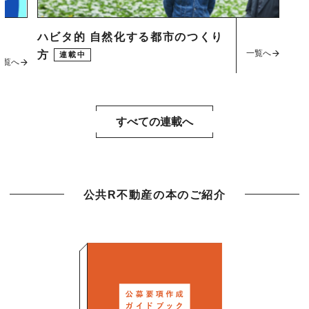
ハビタ的 自然化する都市のつくり
一覧へ
方
連載中
一覧へ
すべての連載へ
公共R不動産の本のご紹介