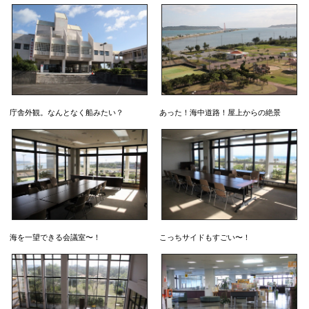
庁舎外観。なんとなく船みたい？
あった！海中道路！屋上からの絶景
海を一望できる会議室〜！
こっちサイドもすごい〜！