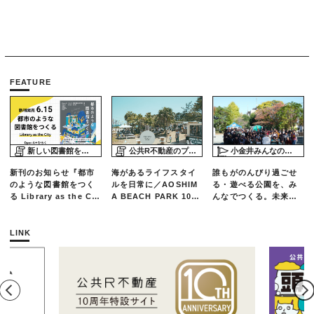
FEATURE
新しい図書館をめぐる旅
公共R不動産のプロジェクトスタディ
小金井みんなの公園プロジェクト「play here」
新刊のお知らせ『都市
海があるライフスタイ
誰もがのんびり過ごせ
のような図書館をつく
ルを日常に／AOSHIM
る・遊べる公園を、み
る Library as the Cit
A BEACH PARK 10年
んなでつくる。未来の
y』
の軌跡とエリアリノベ
ための練習場としての
ーションのいま
公園を目指した「栗山
公園のんびりデー」レ
LINK
ポート