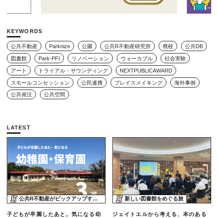
KEYWORDS
公共不動産
Parknize
公園
公共R不動産研究所
廃校
公共DB
図書館
Park-PFI
リノベーション
ウォーカブル
社会実験
アート
トライアル・サウンディング
NEXTPUBLICAWARD
スモールコンセッション
公民連携
プレイスメイキング
海外事例
公共発注
公共空間
LATEST
公共R不動産がピックアップする物件
新しい図書館をめぐる旅
子どもが卒園したあと。気になる幼
ジェイトエルから考える、本のある