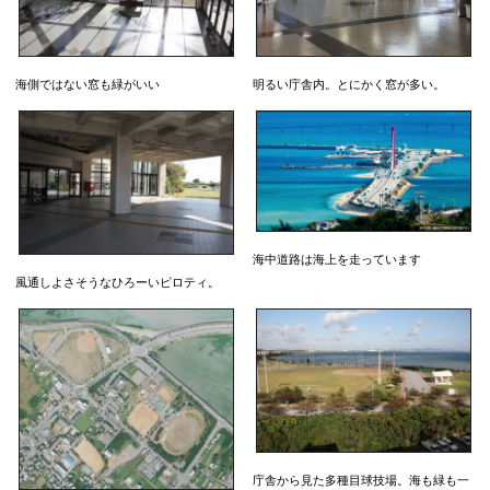
海側ではない窓も緑がいい
明るい庁舎内。とにかく窓が多い。
海中道路は海上を走っています
風通しよさそうなひろーいピロティ。
庁舎から見た多種目球技場。海も緑も一