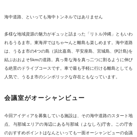
海中道路、といっても海中トンネルではありません
多様な地域資源の魅力がギュッと詰まった「リトル沖縄」ともいわ
れるうるま市。東海岸ではちゃ〜んと離島も楽しめます。海中道路
は、うるま市の4つの島（浜比嘉島、平安座島、宮城島、伊計島)を
結ぶおおよそ5kmの道路。真っ青な海を真っ二つに割るように伸び
る絶景のドライブコースです。車で最も手軽に行ける離島としても
人気で、うるま市のシンボリックな存在ともなっています。
会議室がオーシャンビュー
今回アイディアを募集している施設は、その海中道路のスタート地
点、与那城エリアの海辺にある与那城（よなしろ)庁舎。この庁舎
のおすすめポイントはなんといっても一面オーシャンビューの会議