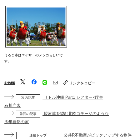
うるま市はエイサーのメッカらしいで
す。
SHARE
リンクをコピー
リトル沖縄 Part1 シアター×庁舎
次の記事
石川庁舎
駿河湾を望む北欧コテージのような
前回の記事
少年自然の家
公共R不動産がピックアップする物件
連載トップ