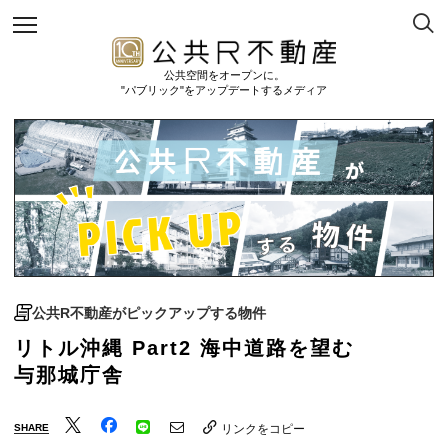
公共空間をオープンに。
"パブリック"をアップデートするメディア
公共R不動産がピックアップする物件
リトル沖縄 Part2 海中道路を望む
与那城庁舎
SHARE
リンクをコピー