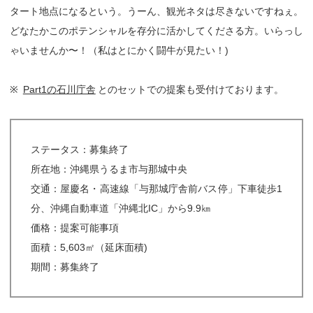
タート地点になるという。うーん、観光ネタは尽きないですねぇ。
どなたかこのポテンシャルを存分に活かしてくださる方。いらっし
ゃいませんか〜！（私はとにかく闘牛が見たい！)
※
Part1の石川庁舎
とのセットでの提案も受付けております。
ステータス：募集終了
所在地：沖縄県うるま市与那城中央
交通：屋慶名・高速線「与那城庁舎前バス停」下車徒歩1
分、沖縄自動車道「沖縄北IC」から9.9㎞
価格：提案可能事項
面積：5,603㎡（延床面積)
期間：募集終了