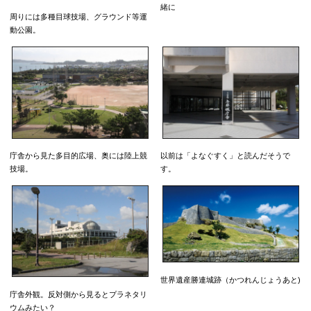
緒に
周りには多種目球技場、グラウンド等運
動公園。
庁舎から見た多目的広場、奥には陸上競
以前は「よなぐすく」と読んだそうで
技場。
す。
世界遺産勝連城跡（かつれんじょうあと)
庁舎外観。反対側から見るとプラネタリ
ウムみたい？