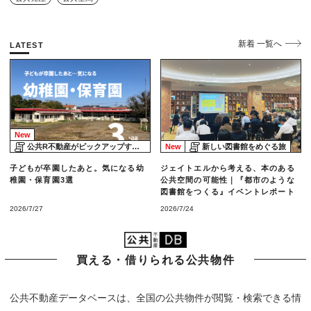
新着 一覧へ
LATEST
New
公共R不動産がピックアップする物件
New
新しい図書館をめぐる旅
子どもが卒園したあと。気になる幼
ジェイトエルから考える、本のある
稚園・保育園3選
公共空間の可能性｜『都市のような
図書館をつくる』イベントレポート
2026/7/27
2026/7/24
買える・借りられる公共物件
公共不動産データベースは、全国の公共物件が閲覧・検索できる情