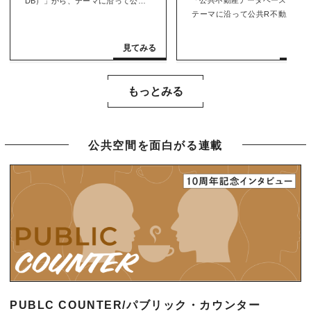
DB）」から、テーマに沿って公共R
テーマに沿って公共R不動産メン
不動産メンバーが気になる物件をピ
ーが気になる物件をピックアップ
ックアップするシリーズ。今回のテ
るシリーズ。今回は自治体のみな
ーマは「子どもが卒園したあと。気
んに向けた特別編として、公共不
になる幼稚園・保育園3選」です！ピ
産DB運営担当の矢ヶ部慎一さんが
ックアップ担当は、小柴さんです。
物件を魅力的に見せる掲載のコツ
もっとみる
ついてご紹介します。
公共空間を面白がる連載
PUBLC COUNTER/パブリック・カウンター