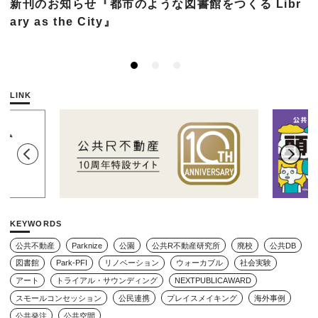
新刊のお知らせ『都市のような図書館をつくる Libr
ary as the City』
LINK
KEYWORDS
公共不動産
Parknize
公園
公共R不動産研究所
廃校
公共DB
図書館
Park-PFI
リノベーション
ウォーカブル
社会実験
アート
トライアル・サウンディング
NEXTPUBLICAWARD
スモールコンセッション
公民連携
プレイスメイキング
海外事例
公共発注
公共空間