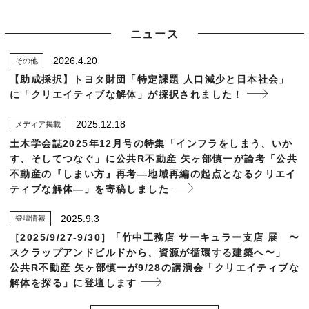
ニュース
2026.4.20
その他
【助成採択】トヨタ財団「特定課題 人口減少と日本社会」
に「クリエイティブな解体」が採択されました！
2025.12.18
メディア掲載
土木学会誌2025年12月号の特集「インフラをしまう、いか
す、そしてつなぐ」に公共R不動産 矢ヶ部慎一が論考「公共
不動産の『しまい方』再考—地域再編の起点となるクリエイ
ティブな解体—」を寄稿しました
2025.9.3
登壇情報
［2025/9/27-9/30］「竹中工務店 サーキュラー支店 展 〜
スクラップアンドビルドから、資源が循環する建築へ〜」
公共R不動産 矢ヶ部慎一が9/28の講演会「クリエイティブな
解体を探る」に登壇します