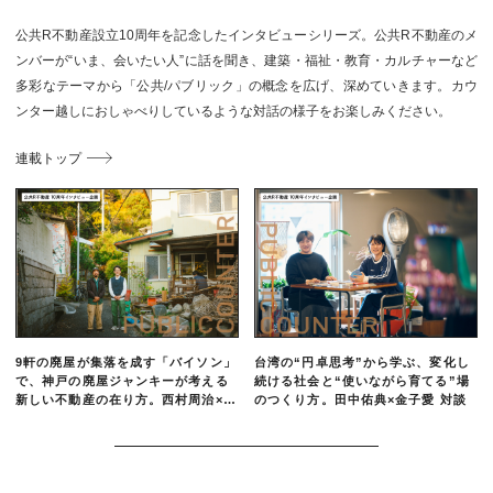
公共R不動産設立10周年を記念したインタビューシリーズ。公共R不動産のメ
ンバーが“いま、会いたい人”に話を聞き、建築・福祉・教育・カルチャーなど
多彩なテーマから「公共/パブリック」の概念を広げ、深めていきます。カウ
ンター越しにおしゃべりしているような対話の様子をお楽しみください。
連載トップ
9軒の廃屋が集落を成す「バイソン」
台湾の“円卓思考”から学ぶ、変化し
で、神戸の廃屋ジャンキーが考える
続ける社会と“使いながら育てる”場
新しい不動産の在り方。西村周治×伊
のつくり方。田中佑典×金子愛 対談
藤靖治対談