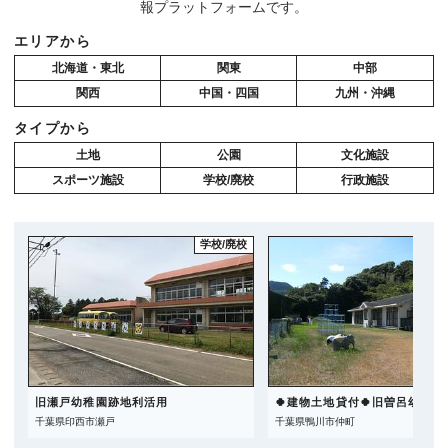
報プラットフォームです。
エリアから
北海道・東北
関東
中部
関西
中国・四国
九州・沖縄
タイプから
土地
公園
文化施設
スポーツ施設
学校/廃校
行政施設
学校/廃校
旧瀬戸幼稚園跡地利活用
🍀建物土地貸付🍀旧曽呂幼稚園
千葉県印西市瀬戸
千葉県鴨川市仲町