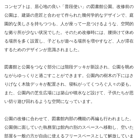
コンセプトは、居心地の良い「普段使い」の図書館公園。改修前の
公園は、建築の意匠と合わせて作られた幾何学的なデザインで、庭
園的な美しさを持ちつつも、人が座って一息つけるような、空間的
な拠り所が少ない状況でした。そのため改修時には、腰掛けて休め
る場所を多く設置し、子どもが遊べる場所を増やすなど、人が滞在
するためのデザインが意識されました。
図書館と公園をつなぐ部分には階段デッキが新設され、公園を眺め
ながらゆっくりと過ごすことができます。公園内の樹木の下にはさ
りげなく木陰デッキが配置され、寝転がってくつろぐ人々の姿も。
また、公園内の芝生広場には築山や噴水など設けて、子供たちが思
い切り遊び回れるような空間になっています。
公園の改修に合わせて、図書館内部の機能の再編も行われました。
公園側に面していた執務室は館内の別のスペースへ移動し、空いた
部屋を一般の方が自由に使えるフリースペースとして解放していま