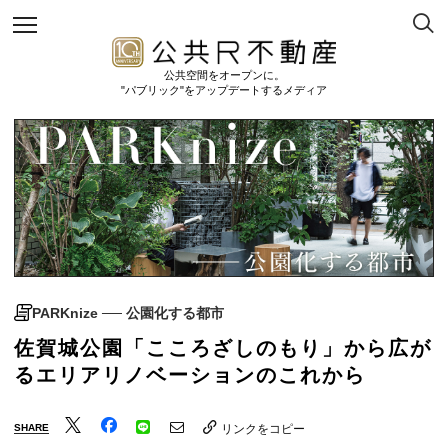
公共空間をオープンに。
"パブリック"をアップデートするメディア
PARKnize ── 公園化する都市
佐賀城公園「こころざしのもり」から広が
るエリアリノベーションのこれから
SHARE
リンクをコピー