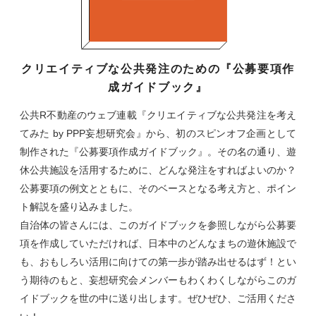
クリエイティブな公共発注のための『公募要項作
成ガイドブック』
公共R不動産のウェブ連載『クリエイティブな公共発注を考え
てみた by PPP妄想研究会』から、初のスピンオフ企画として
制作された『公募要項作成ガイドブック』。その名の通り、遊
休公共施設を活用するために、どんな発注をすればよいのか？
公募要項の例文とともに、そのベースとなる考え方と、ポイン
ト解説を盛り込みました。
自治体の皆さんには、このガイドブックを参照しながら公募要
項を作成していただければ、日本中のどんなまちの遊休施設で
も、おもしろい活用に向けての第一歩が踏み出せるはず！とい
う期待のもと、妄想研究会メンバーもわくわくしながらこのガ
イドブックを世の中に送り出します。ぜひぜひ、ご活用くださ