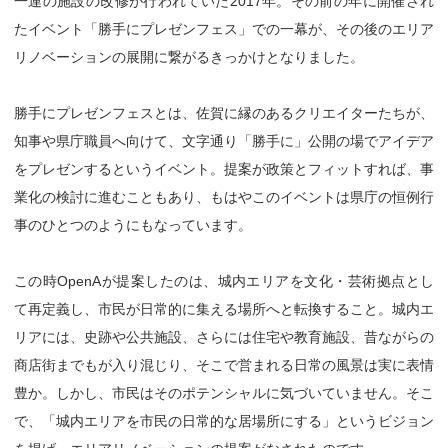
一連の施設の改修が行われていた2017年。その前の年に開催され
たイベント「勝手にプレゼンフェス」での一幕が、その後のエリア
リノベーションの展開に繋がるきっかけとなりました。
勝手にプレゼンフェスとは、佐賀に縁のあるクリエイターたちが、
知事や県庁職員へ向けて、文字通り「勝手に」公開の場でアイデア
をプレゼンするというイベント。提案が政策とフィットすれば、事
業化の検討に進むこともあり、もはやこのイベントは県庁の恒例行
事のひとつのようにもなっています。
この時OpenAが提案したのは、城内エリアを文化・芸術拠点とし
て再定義し、市民が日常的に集える場所へと転換すること。城内エ
リアには、史跡や公共施設、さらには住宅や教育施設、昔ながらの
商店街までもが入り混じり、そこで営まれる日常の風景は実に表情
豊か。しかし、市民はそのポテンシャルに気づいていません。そこ
で、「城内エリアを市民の日常的な居場所にする」というビジョン