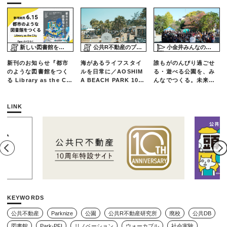
新しい図書館をめぐる旅
公共R不動産のプロジェクトスタディ
小金井みんなの公園プロジェクト「play here」
新刊のお知らせ『都市
海があるライフスタイ
誰もがのんびり過ごせ
のような図書館をつく
ルを日常に／AOSHIM
る・遊べる公園を、み
る Library as the Cit
A BEACH PARK 10年
んなでつくる。未来の
y』
の軌跡とエリアリノベ
ための練習場としての
ーションのいま
公園を目指した「栗山
公園のんびりデー」レ
LINK
ポート
KEYWORDS
公共不動産
Parknize
公園
公共R不動産研究所
廃校
公共DB
図書館
Park-PFI
リノベーション
ウォーカブル
社会実験