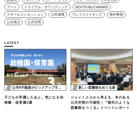
アート
トライアル・サウンディング
NEXTPUBLICAWARD
スモールコンセッション
公民連携
プレイスメイキング
海外事例
公共発注
公共空間
LATEST
公共R不動産がピックアップする物件
新しい図書館をめぐる旅
子どもが卒園したあと。気になる幼
ジェイトエルから考える、本のある
稚園・保育園3選
公共空間の可能性｜『都市のような
図書館をつくる』イベントレポート