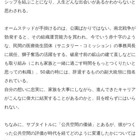
シップを結ぶことになり、人生どんな出会いがあるかわからないと
思わされる。
オームステッドが手掛けるのは、公園ばかりではない。南北戦争が
勃発すると、その組織運営能力を買われ、今でいう赤十字のよう
な、民間の医療衛生団体（サニタリー・コミッション）の事務局長
に就任、獅子奮迅の活躍をする。破産寸前の鉱山の建て直しなどに
も取り組み（これも家族と一緒に過ごす時間をもっとつくりたいと
思っての転職）、50歳の時には、辞退するものの副大統領に指名
されている。
自分の想いに忠実に、家族を大事にしながら、進んできたキャリア
がこんなに偉大に結実することがあるのかと、目を瞠らずにはいら
れない。
ちなみに、サブタイトルに「公共空間の価値」とあるが、彼がつく
った公共空間の評価が時代を経てどのように変遷したかについては