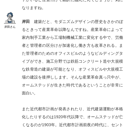
なりますね。
岸田
建築だと、モダニズムデザインの歴史をさかのぼ
岸田
さん
るときって産業革命以降なんですね。産業革命によって
家内制手工業から工場制機械工業に変化する中で、労働
者と管理者の区分けが加速化し働き方も改革される。ま
た管理者のためのオフィスビルのようなビルディングタ
イプができ、施工分野では鉄筋コンクリート造や大規模
な鉄骨造の建築が可能となり、オフィスビルや大規模工
場の建設を後押しします。そんな産業革命真っ只中が、
オームステッドが生きた時代であるということが非常に
面白い。
また近代都市計画が発表されたり、近代建築運動が本格
化したりするのは1920年代以降で、オームステッドが亡
くなるのが1903年。近代都市計画前夜の時代に、セント