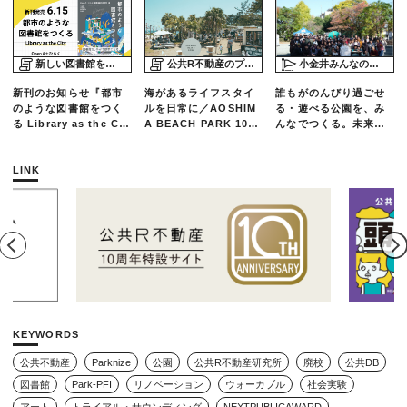
新しい図書館をめぐる旅
公共R不動産のプロジェクトスタディ
小金井みんなの公園プロジェクト「play here」
新刊のお知らせ『都市
海があるライフスタイ
誰もがのんびり過ごせ
のような図書館をつく
ルを日常に／AOSHIM
る・遊べる公園を、み
る Library as the Cit
A BEACH PARK 10年
んなでつくる。未来の
y』
の軌跡とエリアリノベ
ための練習場としての
ーションのいま
公園を目指した「栗山
公園のんびりデー」レ
LINK
ポート
KEYWORDS
公共不動産
Parknize
公園
公共R不動産研究所
廃校
公共DB
図書館
Park-PFI
リノベーション
ウォーカブル
社会実験