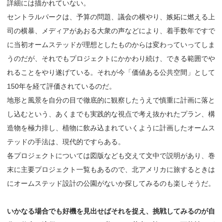
詳細には描かれていない。
セントラルパークは、予算の問題、議会の横やり、嫉妬に燃える上
司の横暴、メディアがあおる大衆の声などにより、着手数年ですで
に当初オームステッドが理想としたものからは変わっていってしま
うのだが、それでもプロジェクトにかかわり続け、できる範囲でや
れることをやり遂げている。それが今「価値ある公共空間」として
150年を経て評価されているのだ。
地形と風景を自分の目で徹底的に観察したうえで慎重に計画に落と
し込むという、あくまでも実践的な視点で考え抜かれたプラン、構
造物を極力排し、植物に飲み込まれていくように計画したオームス
テッドの手法は、現代的ですらある。
各プロジェクトについては図版なども交えて文中で説明があり、巻
末に主要プロジェクト一覧もあるので、北アメリカに旅するときは
にオームステッド設計の公園がないか探してみるのも楽しそうだ。
いかなる場合でも好機を見出せばそれを捉え、挑戦してみるのが自