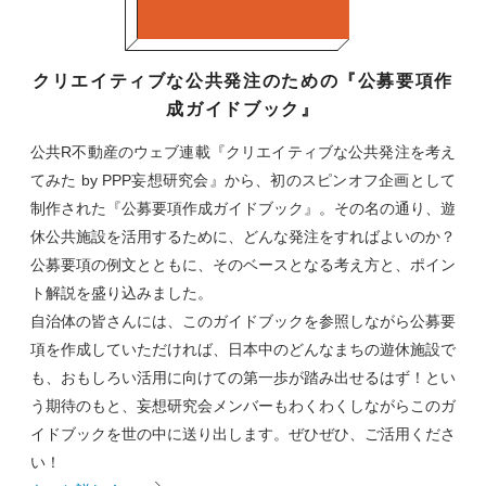
クリエイティブな公共発注のための『公募要項作
成ガイドブック』
公共R不動産のウェブ連載『クリエイティブな公共発注を考え
てみた by PPP妄想研究会』から、初のスピンオフ企画として
制作された『公募要項作成ガイドブック』。その名の通り、遊
休公共施設を活用するために、どんな発注をすればよいのか？
公募要項の例文とともに、そのベースとなる考え方と、ポイン
ト解説を盛り込みました。
自治体の皆さんには、このガイドブックを参照しながら公募要
項を作成していただければ、日本中のどんなまちの遊休施設で
も、おもしろい活用に向けての第一歩が踏み出せるはず！とい
う期待のもと、妄想研究会メンバーもわくわくしながらこのガ
イドブックを世の中に送り出します。ぜひぜひ、ご活用くださ
い！