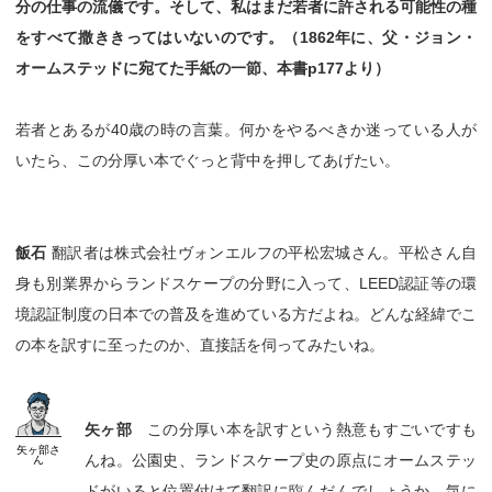
分の仕事の流儀です。そして、私はまだ若者に許される可能性の種
をすべて撒ききってはいないのです。（1862年に、父・ジョン・
オームステッドに宛てた手紙の一節、本書p177より）
若者とあるが40歳の時の言葉。何かをやるべきか迷っている人が
いたら、この分厚い本でぐっと背中を押してあげたい。
飯石
翻訳者は株式会社ヴォンエルフの平松宏城さん。平松さん自
身も別業界からランドスケープの分野に入って、LEED認証等の環
境認証制度の日本での普及を進めている方だよね。どんな経緯でこ
の本を訳すに至ったのか、直接話を伺ってみたいね。
矢ヶ部
この分厚い本を訳すという熱意もすごいですも
矢ヶ部
さ
んね。公園史、ランドスケープ史の原点にオームステッ
ん
ドがいると位置付けて翻訳に臨んだんでしょうか。気に