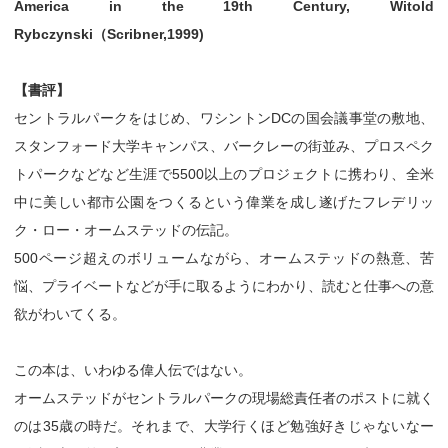
America in the 19th Century, Witold
Rybczynski（Scribner,1999)
【書評】
セントラルパークをはじめ、ワシントンDCの国会議事堂の敷地、
スタンフォード大学キャンパス、バークレーの街並み、プロスペク
トパークなどなど生涯で5500以上のプロジェクトに携わり、全米
中に美しい都市公園をつくるという偉業を成し遂げたフレデリッ
ク・ロー・オームステッドの伝記。
500ページ超えのボリュームながら、オームステッドの熱意、苦
悩、プライベートなどが手に取るようにわかり、読むと仕事への意
欲がわいてくる。
この本は、いわゆる偉人伝ではない。
オームステッドがセントラルパークの現場総責任者のポストに就く
のは35歳の時だ。それまで、大学行くほど勉強好きじゃないなー