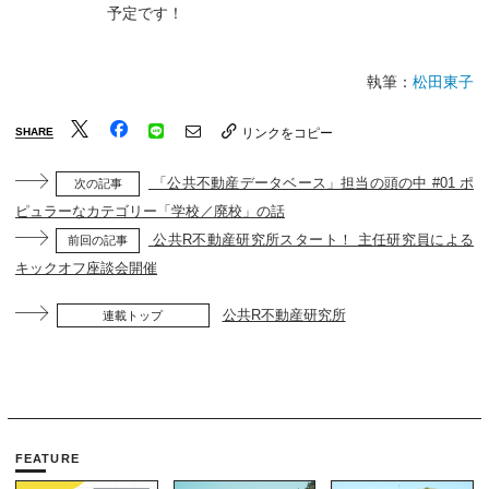
予定です！
執筆：
松田東子
SHARE
リンクをコピー
「公共不動産データベース」担当の頭の中 #01 ポ
次の記事
ピュラーなカテゴリー「学校／廃校」の話
公共R不動産研究所スタート！ 主任研究員による
前回の記事
キックオフ座談会開催
公共R不動産研究所
連載トップ
FEATURE