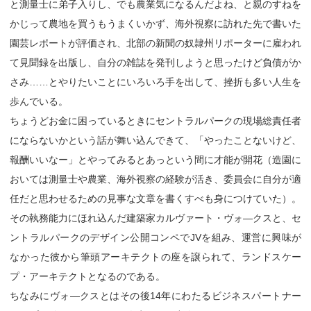
と測量士に弟子入りし、でも農業気になるんだよね、と親のすねを
かじって農地を買うもうまくいかず、海外視察に訪れた先で書いた
園芸レポートが評価され、北部の新聞の奴隷州リポーターに雇われ
て見聞録を出版し、自分の雑誌を発刊しようと思ったけど負債がか
さみ……とやりたいことにいろいろ手を出して、挫折も多い人生を
歩んでいる。
ちょうどお金に困っているときにセントラルパークの現場総責任者
にならないかという話が舞い込んできて、「やったことないけど、
報酬いいなー」とやってみるとあっという間に才能が開花（造園に
おいては測量士や農業、海外視察の経験が活き、委員会に自分が適
任だと思わせるための見事な文章を書くすべも身につけていた）。
その執務能力にほれ込んだ建築家カルヴァート・ヴォ―クスと、セ
ントラルパークのデザイン公開コンペでJVを組み、運営に興味が
なかった彼から筆頭アーキテクトの座を譲られて、ランドスケー
プ・アーキテクトとなるのである。
ちなみにヴォ―クスとはその後14年にわたるビジネスパートナー