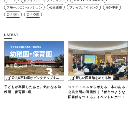
アート
トライアル・サウンディング
NEXTPUBLICAWARD
スモールコンセッション
公民連携
プレイスメイキング
海外事例
公共発注
公共空間
LATEST
公共R不動産がピックアップする物件
新しい図書館をめぐる旅
子どもが卒園したあと。気になる幼
ジェイトエルから考える、本のある
稚園・保育園3選
公共空間の可能性｜『都市のような
図書館をつくる』イベントレポート