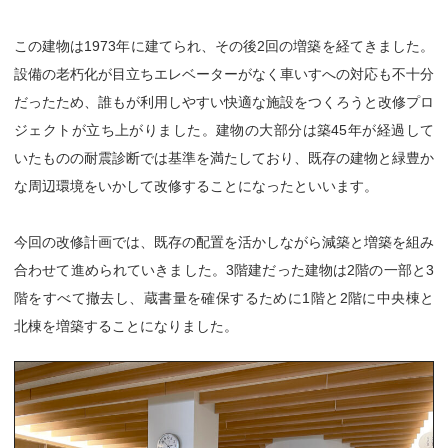
この建物は1973年に建てられ、その後2回の増築を経てきました。
設備の老朽化が目立ちエレベーターがなく車いすへの対応も不十分
だったため、誰もが利用しやすい快適な施設をつくろうと改修プロ
ジェクトが立ち上がりました。建物の大部分は築45年が経過して
いたものの耐震診断では基準を満たしており、既存の建物と緑豊か
な周辺環境をいかして改修することになったといいます。
今回の改修計画では、既存の配置を活かしながら減築と増築を組み
合わせて進められていきました。3階建だった建物は2階の一部と3
階をすべて撤去し、蔵書量を確保するために1階と2階に中央棟と
北棟を増築することになりました。