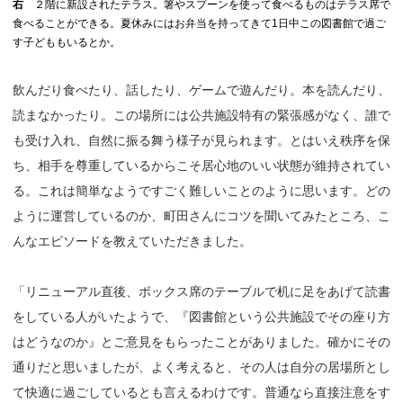
右
２階に新設されたテラス。箸やスプーンを使って食べるものはテラス席で
食べることができる。夏休みにはお弁当を持ってきて1日中この図書館で過ご
す子どももいるとか。
飲んだり食べたり、話したり、ゲームで遊んだり。本を読んだり、
読まなかったり。この場所には公共施設特有の緊張感がなく、誰で
も受け入れ、自然に振る舞う様子が見られます。とはいえ秩序を保
ち、相手を尊重しているからこそ居心地のいい状態が維持されてい
る。これは簡単なようですごく難しいことのように思います。どの
ように運営しているのか、町田さんにコツを聞いてみたところ、こ
んなエピソードを教えていただきました。
「リニューアル直後、ボックス席のテーブルで机に足をあげて読書
をしている人がいたようで、『図書館という公共施設でその座り方
はどうなのか』とご意見をもらったことがありました。確かにその
通りだと思いましたが、よく考えると、その人は自分の居場所とし
て快適に過ごしているとも言えるわけです。普通なら直接注意をす