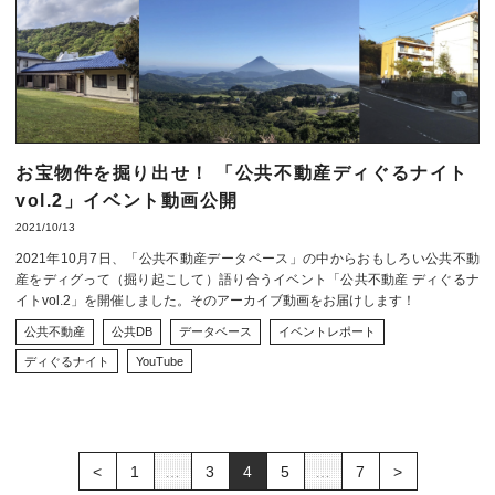
お宝物件を掘り出せ！ 「公共不動産ディぐるナイト
vol.2」イベント動画公開
2021/10/13
2021年10月7日、「公共不動産データベース」の中からおもしろい公共不動
産をディグって（掘り起こして）語り合うイベント「公共不動産 ディぐるナ
イトvol.2」を開催しました。そのアーカイブ動画をお届けします！
公共不動産
公共DB
データベース
イベントレポート
ディぐるナイト
YouTube
<
1
…
3
4
5
…
7
>