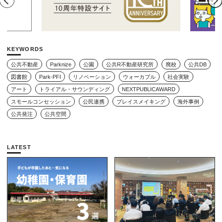
KEYWORDS
公共不動産
Parknize
公園
公共R不動産研究所
廃校
公共DB
図書館
Park-PFI
リノベーション
ウォーカブル
社会実験
アート
トライアル・サウンディング
NEXTPUBLICAWARD
スモールコンセッション
公民連携
プレイスメイキング
海外事例
公共発注
公共空間
LATEST