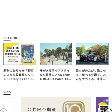
FEATURE
新刊のお知らせ『都市
海があるライフスタイ
誰もがのんびり過ごせ
のような図書館をつく
ルを日常に／AOSHIM
る・遊べる公園を、み
る Library as the Cit
A BEACH PARK 10年
んなでつくる。未来の
y』
の軌跡とエリアリノベ
ための練習場としての
ーションのいま
公園を目指した「栗山
公園のんびりデー」レ
LINK
ポート