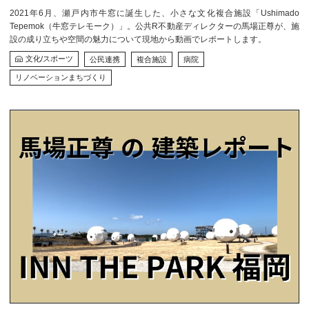
2021年6月、瀬戸内市牛窓に誕生した、小さな文化複合施設「Ushimado
Tepemok（牛窓テレモーク）」。公共R不動産ディレクターの馬場正尊が、施
設の成り立ちや空間の魅力について現地から動画でレポートします。
文化/スポーツ
公民連携
複合施設
病院
リノベーションまちづくり