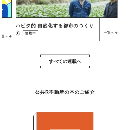
ハビタ的 自然化する都市のつくり
一覧へ
方
連載中
一覧へ
すべての連載へ
公共R不動産の本のご紹介