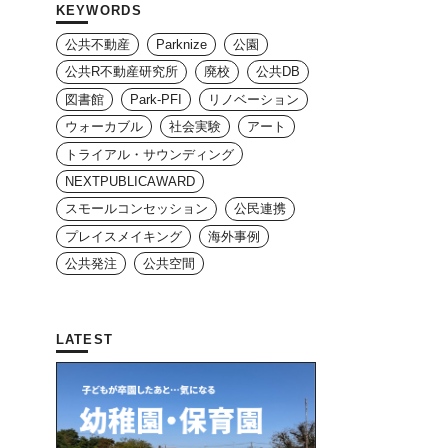
KEYWORDS
公共不動産
Parknize
公園
公共R不動産研究所
廃校
公共DB
図書館
Park-PFI
リノベーション
ウォーカブル
社会実験
アート
トライアル・サウンディング
NEXTPUBLICAWARD
スモールコンセッション
公民連携
プレイスメイキング
海外事例
公共発注
公共空間
LATEST