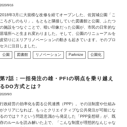
2020/9/16
2018年3月に大規模な改修を経てオープンした、佐賀城公園「こ
ころざしのもり」。もともと隣接していた図書館と公園、ふたつ
の施設をつなぐことで、暗い印象だった公園が、市民の日常的な
居場所へと生まれ変わりました。そして、公園のリニューアルを
皮切りにエリアリノベーションの動きも起きています。そのプロ
セスに注目しました。
公園
図書館
リノベーション
Parknize
公園化
第7話：一括発注の雄・PFIの弱点を乗り越え
るDO方式とは？
2020/9/3
行政経営の効率化を図る公民連携（PPP）。その法制度や仕組み
がクリアになれば、もっとクリエイティブな公共発注が可能にな
るのでは？？という問題意識から発足した「PPP妄想研」が、既
存のルールを読み解いた上で、「こんな制度が理想的なんじゃな