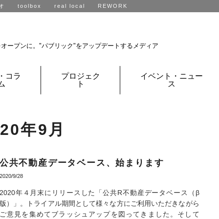
オ
toolbox
real local
REWORK
R不動産、全国に展開中です。
をオープンに。
"パブリック"をアップデートするメディア
・コラ
プロジェク
イベント・ニュー
ム
ト
ス
020年9月
公共不動産データベース、始まります
2020/9/28
2020年４月末にリリースした「公共R不動産データベース（β
版）」。トライアル期間として様々な方にご利用いただきながら
ご意見を集めてブラッシュアップを図ってきました。そして