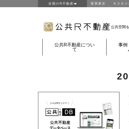
全国のR不動産
密買東京
Ｒスタジ
東京R不動産
山形R不動産
房総R不動産
公共空間
鎌倉Ｒ不動産
金沢Ｒ不動産
公共R不動産につい
事例
京都Ｒ不動産
て
大阪Ｒ不動産
神戸Ｒ不動産
福岡Ｒ不動産
2
鹿児島Ｒ不動産
団地Ｒ不動産
公共Ｒ不動産