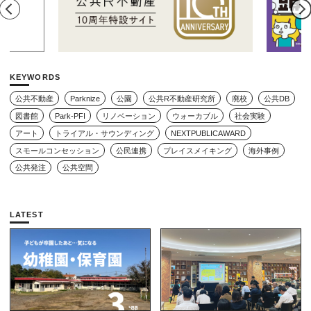
KEYWORDS
公共不動産
Parknize
公園
公共R不動産研究所
廃校
公共DB
図書館
Park-PFI
リノベーション
ウォーカブル
社会実験
アート
トライアル・サウンディング
NEXTPUBLICAWARD
スモールコンセッション
公民連携
プレイスメイキング
海外事例
公共発注
公共空間
LATEST