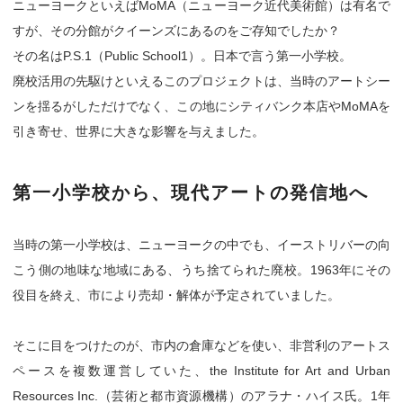
ニューヨークといえばMoMA（ニューヨーク近代美術館）は有名で
すが、その分館がクイーンズにあるのをご存知でしたか？
その名はP.S.1（Public School1）。日本で言う第一小学校。
廃校活用の先駆けといえるこのプロジェクトは、当時のアートシー
ンを揺るがしただけでなく、この地にシティバンク本店やMoMAを
引き寄せ、世界に大きな影響を与えました。
第一小学校から、現代アートの発信地へ
当時の第一小学校は、ニューヨークの中でも、イーストリバーの向
こう側の地味な地域にある、うち捨てられた廃校。1963年にその
役目を終え、市により売却・解体が予定されていました。
そこに目をつけたのが、市内の倉庫などを使い、非営利のアートス
ペースを複数運営していた、the Institute for Art and Urban
Resources Inc.（芸術と都市資源機構）のアラナ・ハイス氏。1年