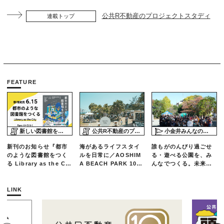
公共R不動産のプロジェクトスタディ
連載トップ
FEATURE
新しい図書館をめぐる旅
公共R不動産のプロジェクトスタディ
小金井みんなの公園プロジェクト「play here」
新刊のお知らせ『都市
海があるライフスタイ
誰もがのんびり過ごせ
のような図書館をつく
ルを日常に／AOSHIM
る・遊べる公園を、み
る Library as the Cit
A BEACH PARK 10年
んなでつくる。未来の
y』
の軌跡とエリアリノベ
ための練習場としての
ーションのいま
公園を目指した「栗山
公園のんびりデー」レ
LINK
ポート