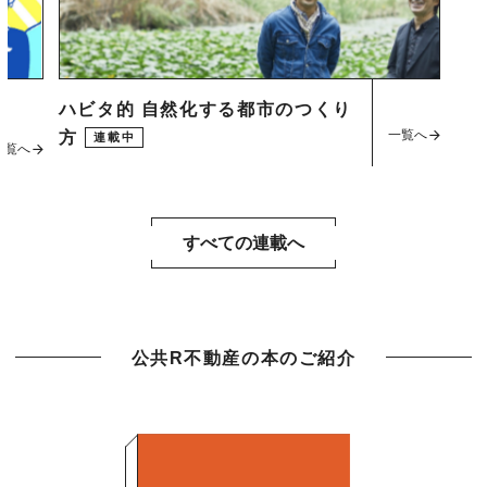
ハビタ的 自然化する都市のつくり
一覧へ
方
連載中
一覧へ
すべての連載へ
公共R不動産の本のご紹介