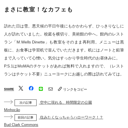
まさに教室！なカフェも
訪れた日は雪。悪天候の平日午後にもかかわらず、ひっきりなしに
人が訪れていました。校庭を横切り、美術館の中へ。館内のレスト
ラン「M.Wells Dinette」も教室をそのまま再利用。メニューは黒
板に、お食事は学習机で並んでいただきます。机にはノートと鉛筆
まで入っていて心憎い。気分はすっかり学生時代のお昼休みに。
P.S.1はMoMAのチケットがあれば無料で入れますので、（レスト
ランはチケット不要）ニューヨークにお越しの際は訪れてみては。
SHARE
リンクをコピー
空中に現れる、時間限定の公園
次の記事
Minhocão
住みたくなっちゃうハローワーク！？
前回の記事
Bud Clark Commons