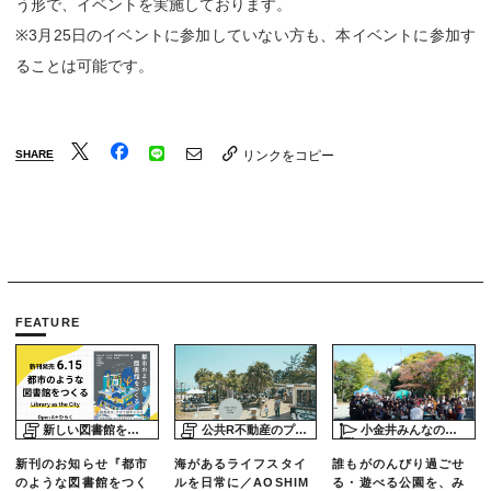
う形で、イベントを実施しております。
※3月25日のイベントに参加していない方も、本イベントに参加す
ることは可能です。
SHARE
リンクをコピー
FEATURE
新しい図書館をめぐる旅
公共R不動産のプロジェクトスタディ
小金井みんなの公園プロジェクト「play here」
新刊のお知らせ『都市
海があるライフスタイ
誰もがのんびり過ごせ
のような図書館をつく
ルを日常に／AOSHIM
る・遊べる公園を、み