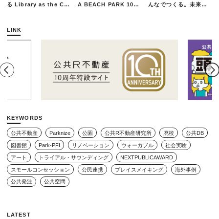
る Library as the Cit
A BEACH PARK 10年
んなでつくる。未来の
y』
の軌跡とエリアリノベ
ための練習場としての
ーションのいま
公園を目指した「栗山
公園のんびりデー」レ
LINK
ポート
KEYWORDS
公共不動産
Parknize
公園
公共R不動産研究所
廃校
公共DB
図書館
Park-PFI
リノベーション
ウォーカブル
社会実験
アート
トライアル・サウンディング
NEXTPUBLICAWARD
スモールコンセッション
公民連携
プレイスメイキング
海外事例
公共発注
公共空間
LATEST