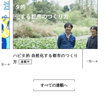
ハビタ的 自然化する都市のつくり
一覧へ
方
連載中
一覧へ
すべての連載へ