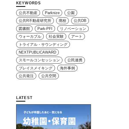
KEYWORDS
公共不動産
Parknize
公園
公共R不動産研究所
廃校
公共DB
図書館
Park-PFI
リノベーション
ウォーカブル
社会実験
アート
トライアル・サウンディング
NEXTPUBLICAWARD
スモールコンセッション
公民連携
プレイスメイキング
海外事例
公共発注
公共空間
LATEST