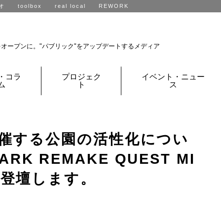
オ
toolbox
real local
REWORK
R不動産、全国に展開中です。
をオープンに。
"パブリック"をアップデートするメディア
・コラ
プロジェク
イベント・ニュー
ム
ト
ス
が主催する公園の活性化につい
K REMAKE QUEST MI
が登壇します。