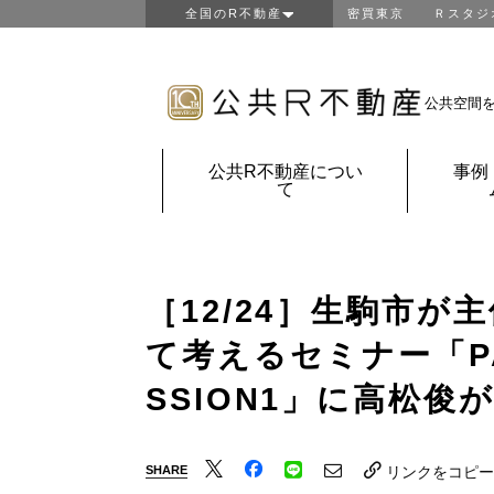
全国のR不動産
密買東京
Ｒスタジ
東京R不動産
山形R不動産
房総R不動産
公共空間
鎌倉Ｒ不動産
金沢Ｒ不動産
公共R不動産につい
事例
京都Ｒ不動産
て
大阪Ｒ不動産
神戸Ｒ不動産
福岡Ｒ不動産
鹿児島Ｒ不動産
［12/24］生駒市
団地Ｒ不動産
て考えるセミナー「PAR
公共Ｒ不動産
SSION1」に高松俊
SHARE
リンクをコピー