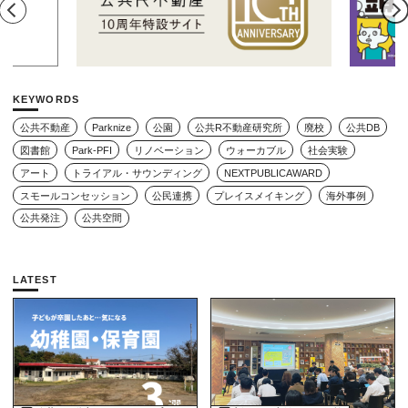
KEYWORDS
公共不動産
Parknize
公園
公共R不動産研究所
廃校
公共DB
図書館
Park-PFI
リノベーション
ウォーカブル
社会実験
アート
トライアル・サウンディング
NEXTPUBLICAWARD
スモールコンセッション
公民連携
プレイスメイキング
海外事例
公共発注
公共空間
LATEST