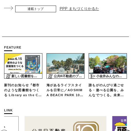
PPP まちづくりかるた
連載トップ
FEATURE
新しい図書館をめぐる旅
公共R不動産のプロジェクトスタディ
小金井みんなの公園プロジェクト「play here」
新刊のお知らせ『都市
海があるライフスタイ
誰もがのんびり過ごせ
のような図書館をつく
ルを日常に／AOSHIM
る・遊べる公園を、み
る Library as the Cit
A BEACH PARK 10年
んなでつくる。未来の
y』
の軌跡とエリアリノベ
ための練習場としての
ーションのいま
公園を目指した「栗山
公園のんびりデー」レ
LINK
ポート