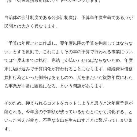
（新・公民連携最前線のサイトへジャンプします）
自治体の会計制度である公会計制度は、予算単年度主義である点が
民間とは大きく異なります。
「予算は年度ごとに作成し、翌年度以降の予算を拘束してはならな
い」とする原則で、これによりその年の予算で行われる事業につい
ては年度末までに執行、完結（支払い）せねばならないため、年度
末に駆け込みで予算消化が行われることになります。継続費や債務
負担行為といった例外はあるものの、期をまたいだ複数年度にわた
る事業が非常に困難になる、という問題があります。
そのため、抑えられるコストをカットしようと思うと次年度予算が
削られる、今年度の予算額が残っているからとにかく消化する、と
いった考えが働き、不毛な支出を生み出すことに繋がってしまいま
す。