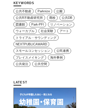
KEYWORDS
公共不動産
Parknize
公園
公共R不動産研究所
廃校
公共DB
図書館
Park-PFI
リノベーション
ウォーカブル
社会実験
アート
トライアル・サウンディング
NEXTPUBLICAWARD
スモールコンセッション
公民連携
プレイスメイキング
海外事例
公共発注
公共空間
LATEST