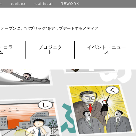
オ
toolbox
real local
REWORK
R不動産、全国に展開中です。
をオープンに。
"パブリック"をアップデートするメディア
・コラ
プロジェク
イベント・ニュー
ム
ト
ス