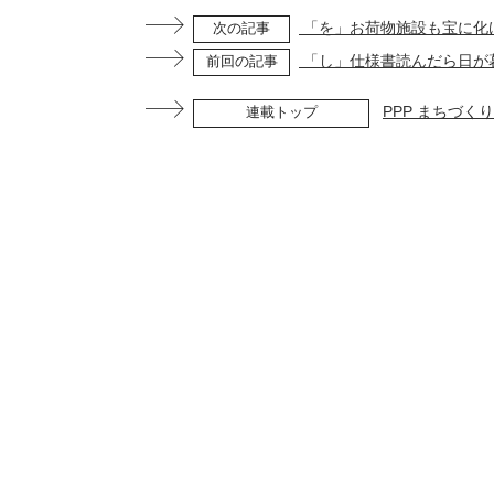
「を」お荷物施設も宝に化
次の記事
「し」仕様書読んだら日が
前回の記事
PPP まちづく
連載トップ