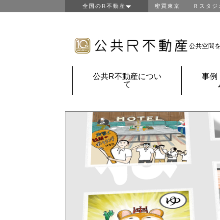
全国のR不動産
密買東京
Ｒスタジ
東京R不動産
山形R不動産
房総R不動産
公共空間
鎌倉Ｒ不動産
金沢Ｒ不動産
公共R不動産につい
事例
京都Ｒ不動産
て
大阪Ｒ不動産
神戸Ｒ不動産
福岡Ｒ不動産
鹿児島Ｒ不動産
団地Ｒ不動産
公共Ｒ不動産