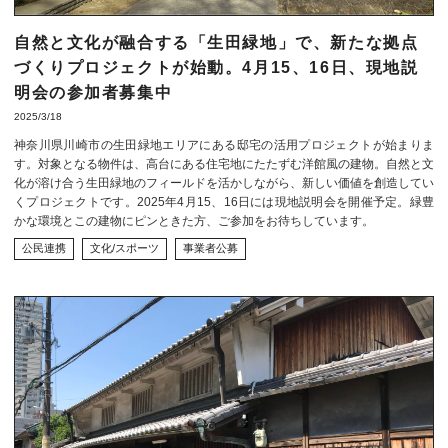
自然と文化が融合する「生田緑地」で、新たな拠点
づくりプロジェクトが始動。4月15、16日、現地説
明会の参加者募集中
2025/3/18
神奈川県川崎市の生田緑地エリアにある邸宅の活用プロジェクトが始まりま
す。対象となる物件は、高台にある住宅地にたたずむ洋館風の建物。自然と文
化が溶け合う生田緑地のフィールドを活かしながら、新しい価値を創造してい
くプロジェクトです。2025年4月15、16日には現地説明会を開催予定。緑豊
かな環境とこの建物にピンときた方、ご参加をお待ちしています。
公民連携
文化/スポーツ
事業者公募