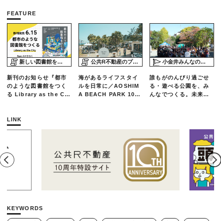
FEATURE
新しい図書館をめぐる旅
公共R不動産のプロジェクトスタディ
小金井みんなの公園プロジェクト「play here」
新刊のお知らせ『都市
海があるライフスタイ
誰もがのんびり過ごせ
のような図書館をつく
ルを日常に／AOSHIM
る・遊べる公園を、み
る Library as the Cit
A BEACH PARK 10年
んなでつくる。未来の
y』
の軌跡とエリアリノベ
ための練習場としての
ーションのいま
公園を目指した「栗山
公園のんびりデー」レ
LINK
ポート
KEYWORDS