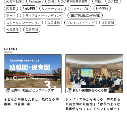
公共不動産
Parknize
公園
公共R不動産研究所
廃校
公共DB
図書館
Park-PFI
リノベーション
ウォーカブル
社会実験
アート
トライアル・サウンディング
NEXTPUBLICAWARD
スモールコンセッション
公民連携
プレイスメイキング
海外事例
公共発注
公共空間
LATEST
公共R不動産がピックアップする物件
新しい図書館をめぐる旅
子どもが卒園したあと。気になる幼
ジェイトエルから考える、本のある
稚園・保育園3選
公共空間の可能性｜『都市のような
図書館をつくる』イベントレポート