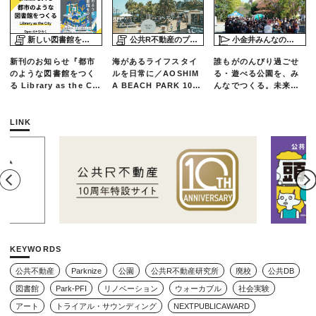
新しい図書館をめぐる旅
公共R不動産のプロジェクトスタディ
小金井みんなの公園プロジェクト「play here」
新刊のお知らせ『都市
海があるライフスタイ
誰もがのんびり過ごせ
のような図書館をつく
ルを日常に／AOSHIM
る・遊べる公園を、み
る Library as the Cit
A BEACH PARK 10年
んなでつくる。未来の
y』
の軌跡とエリアリノベ
ための練習場としての
ーションのいま
公園を目指した「栗山
公園のんびりデー」レ
LINK
ポート
KEYWORDS
公共不動産
Parknize
公園
公共R不動産研究所
廃校
公共DB
図書館
Park-PFI
リノベーション
ウォーカブル
社会実験
アート
トライアル・サウンディング
NEXTPUBLICAWARD