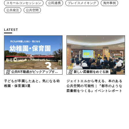
スモールコンセッション
公民連携
プレイスメイキング
海外事例
公共発注
公共空間
LATEST
公共R不動産がピックアップする物件
新しい図書館をめぐる旅
子どもが卒園したあと。気になる幼
ジェイトエルから考える、本のある
稚園・保育園3選
公共空間の可能性｜『都市のような
図書館をつくる』イベントレポート